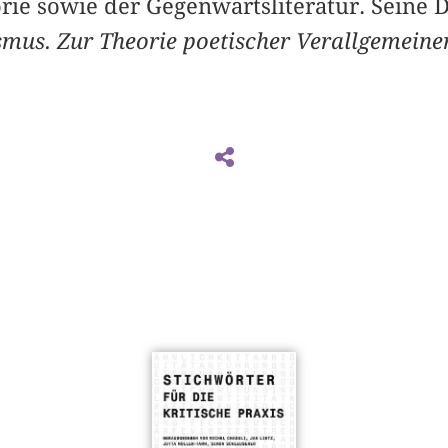
rie sowie der Gegenwartsliteratur. Seine D
smus. Zur Theorie poetischer Verallgemeine