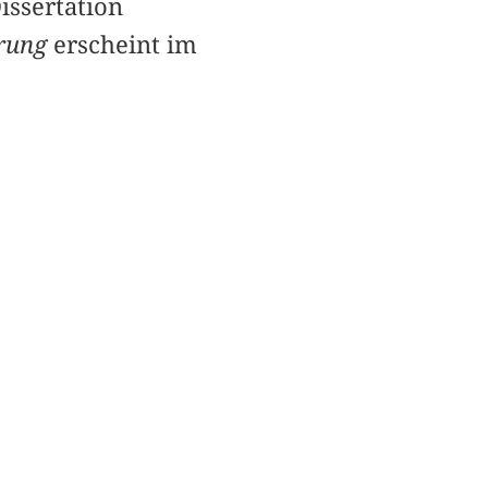
issertation
rung
erscheint im