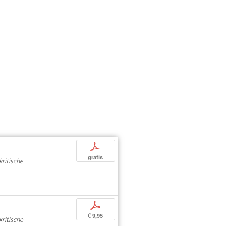
p
gratis
kritische
p
€ 9,95
kritische