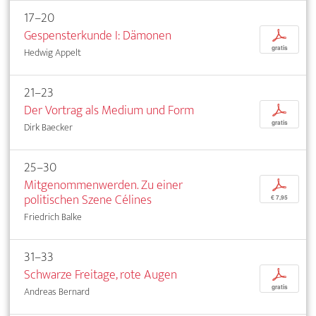
17–20
Gespensterkunde I: Dämonen
p
gratis
Hedwig Appelt
21–23
Der Vortrag als Medium und Form
p
gratis
Dirk Baecker
25–30
Mitgenommenwerden. Zu einer
p
politischen Szene Célines
€ 7,95
Friedrich Balke
31–33
Schwarze Freitage, rote Augen
p
gratis
Andreas Bernard