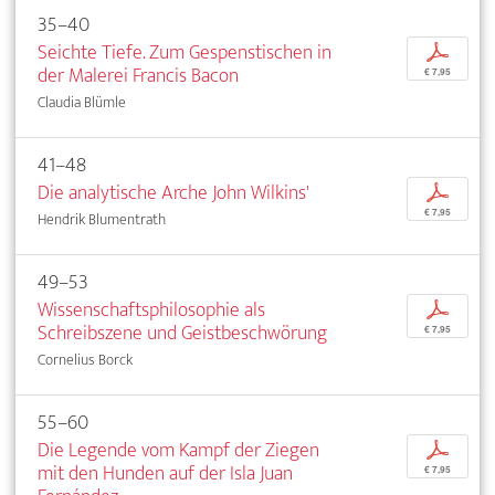
35–40
Seichte Tiefe. Zum Gespenstischen in
p
der Malerei Francis Bacon
€ 7,95
Claudia Blümle
41–48
Die analytische Arche John Wilkins'
p
€ 7,95
Hendrik Blumentrath
49–53
Wissenschaftsphilosophie als
p
Schreibszene und Geistbeschwörung
€ 7,95
Cornelius Borck
55–60
Die Legende vom Kampf der Ziegen
p
mit den Hunden auf der Isla Juan
€ 7,95