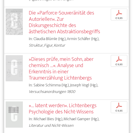
Die »Parforce-Souveränität des
p
Autoriellen«. Zur
€ 9,95
Diskursgeschichte des
ästhetischen Abstraktionsbegriffs
In: Claudia Blümle (Hg.), Armin Schäfer (Hg.),
Struktur, Figur, Kontur
»Dieses prüfe, mein Sohn, aber
p
chemisch …«. Analyse und
€ 9,95
Erkenntnis in einer
Traumerzählung Lichtenbergs
In: Sabine Schimma (Hg.), Joseph Vogl (Hg.),
Versuchsanordnungen 1800
»… latent werden«. Lichtenbergs
p
Psychologie des Nicht-Wissens
€ 9,95
In: Michael Bies (Hg.), Michael Gamper (Hg.),
Literatur und Nicht-Wissen