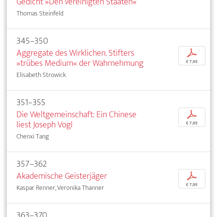
Gedicht »Den vereinigten Staaten«
Thomas Steinfeld
345–350
Aggregate des Wirklichen. Stifters
p
»trübes Medium« der Wahrnehmung
€ 7,95
Elisabeth Strowick
351–355
Die Weltgemeinschaft: Ein Chinese
p
liest Joseph Vogl
€ 7,95
Chenxi Tang
357–362
Akademische Geisterjäger
p
€ 7,95
Kaspar Renner, Veronika Thanner
363–370