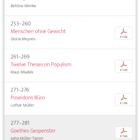
Bettine Menke
253–260
Menschen ohne Gewicht
p
€ 7,95
Gloria Meynen
261–269
Twelve Theses on Populism
p
€ 7,95
Klaus Mladek
271–276
Poseidons Büro
p
€ 7,95
Lothar Müller
277–281
Goethes Gespenster
p
€ 7,95
Jutta Müller-Tamm