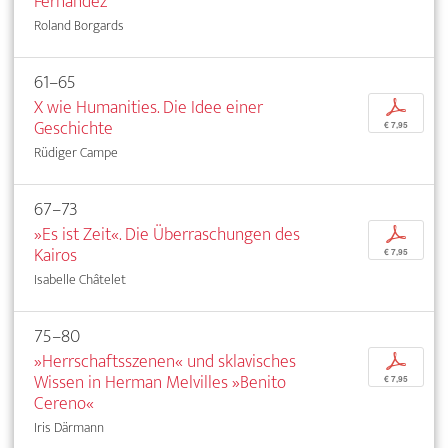
Fernández
Roland Borgards
61–65
X wie Humanities. Die Idee einer
p
Geschichte
€ 7,95
Rüdiger Campe
67–73
»Es ist Zeit«. Die Überraschungen des
p
Kairos
€ 7,95
Isabelle Châtelet
75–80
»Herrschaftsszenen« und sklavisches
p
Wissen in Herman Melvilles »Benito
€ 7,95
Cereno«
Iris Därmann