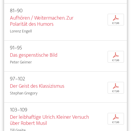
81–90
Aufhören / Weitermachen. Zur
p
Polarität des Humors
€ 7,95
Lorenz Engell
91–95
Das gespenstische Bild
p
€ 7,95
Peter Geimer
97–102
Der Geist des Klassizismus
p
€ 7,95
Stephan Gregory
103–109
Der leibhaftige Ulrich. Kleiner Versuch
p
über Robert Musil
€ 7,95
Till Greite