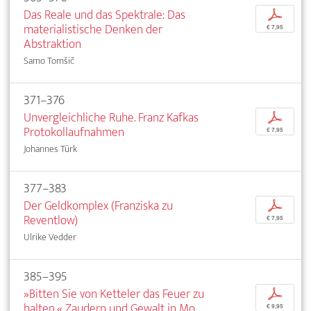
Das Reale und das Spektrale: Das
p
materialistische Denken der
€ 7,95
Abstraktion
Samo Tomšič
371–376
Unvergleichliche Ruhe. Franz Kafkas
p
Protokollaufnahmen
€ 7,95
Johannes Türk
377–383
Der Geldkomplex (Franziska zu
p
Reventlow)
€ 7,95
Ulrike Vedder
385–395
»Bitten Sie von Ketteler das Feuer zu
p
halten.« Zaudern und Gewalt in Mo
€ 9,95