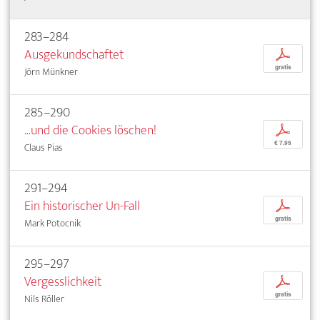
283–284
Ausgekundschaftet
p
gratis
Jörn Münkner
285–290
...und die Cookies löschen!
p
€ 7,95
Claus Pias
291–294
Ein historischer Un-Fall
p
gratis
Mark Potocnik
295–297
Vergesslichkeit
p
gratis
Nils Röller