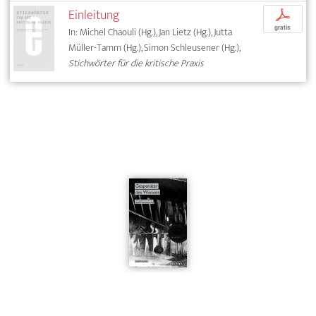
Einleitung
p
gratis
In: Michel Chaouli (Hg.), Jan Lietz (Hg.), Jutta
Müller-Tamm (Hg.), Simon Schleusener (Hg.),
Stichwörter für die kritische Praxis