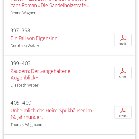
Yans Roman »Die Sandelholzstrafe«
Benno Wagner
397–398
Ein Fall von Eigensinn
p
gratis
Dorothea Walzer
399–403
Zaudern: Der »angehaltene
p
Augenblick«
€ 7,95
Elisabeth Weber
405–409
Unheimlich das Heim. Spukhäuser im
p
19. Jahrhundert
€ 7,95
Thomas Wegmann