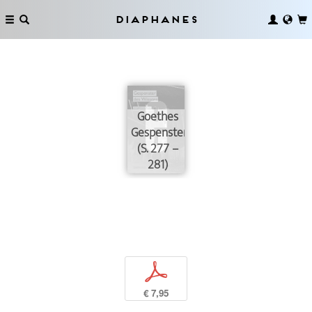
Diaphanes
Goethes
Gespenster
(S. 277 –
281)
p
€ 7,95