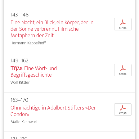
143–148
Eine Nacht, ein Blick, ein Körper, der in
p
der Sonne verbrennt. Filmische
€ 7,95
Metaphern der Zeit
Hermann Kappelhoff
149–162
Τῆλε. Eine Wort- und
p
Begriffsgeschichte
€ 9,95
Wolf Kittler
163–170
Ohnmächtige in Adalbert Stifters »Der
p
Condor«
€ 7,95
Malte Kleinwort