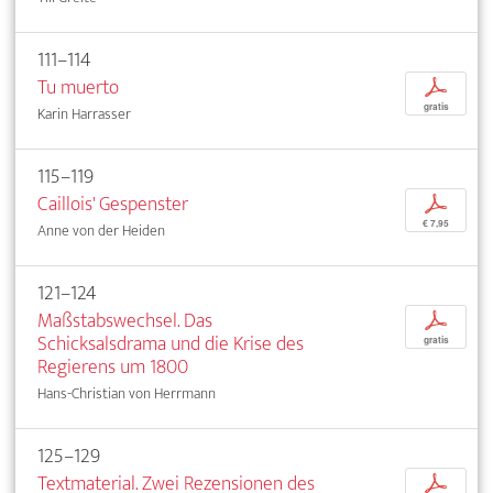
111–114
Tu muerto
p
gratis
Karin Harrasser
115–119
Caillois' Gespenster
p
€ 7,95
Anne von der Heiden
121–124
Maßstabswechsel. Das
p
Schicksalsdrama und die Krise des
gratis
Regierens um 1800
Hans-Christian von Herrmann
125–129
Textmaterial. Zwei Rezensionen des
p