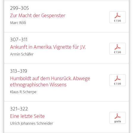
299–305
Zur Macht der Gespenster
p
€ 7,95
Marc Rölli
307–311
Ankunft in Amerika. Vignette für J.V.
p
€ 7,95
Armin Schäfer
313–319
Humboldt auf dem Hunsrück. Abwege
p
ethnographischen Wissens
€ 7,95
Klaus R. Scherpe
321–322
Eine letzte Seite
p
gratis
Ulrich Johannes Schneider