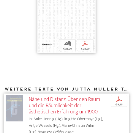
b
p
€ 25,00
€ 25,00
Weitere Texte von Jutta Müller-Tamm bei DIAPHANES
Nähe und Distanz. Über den Raum
p
und die Räumlichkeit der
€ 9,95
ästhetischen Erfahrung um 1900
In: Anke Hennig (Hg.), Brigitte Obermayr (Hg.),
Antje Wessels (Hg.), Marie-Christin Wilm
(Hg.),
Bewegte Erfahrungen