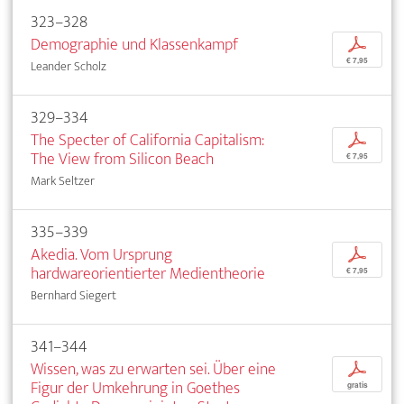
323–328
Demographie und Klassenkampf
p
€ 7,95
Leander Scholz
329–334
The Specter of California Capitalism:
p
The View from Silicon Beach
€ 7,95
Mark Seltzer
335–339
Akedia. Vom Ursprung
p
hardwareorientierter Medientheorie
€ 7,95
Bernhard Siegert
341–344
Wissen, was zu erwarten sei. Über eine
p
Figur der Umkehrung in Goethes
gratis