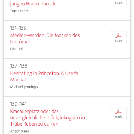
jungen Harum Farocki
€ 7,95
Tom Holert
131–135
Medien-Werden: Die Masken des
p
Fantômas
€ 7,95
Ute Holl
137–138
Hesitating in Princeton. A User's
Manual
Michael Jennings
139–141
Kracauerplatz oder das
p
unvergleichliche Glück, inkognito im
gratis
Trubel leben zu dürfen
Anton Kaes