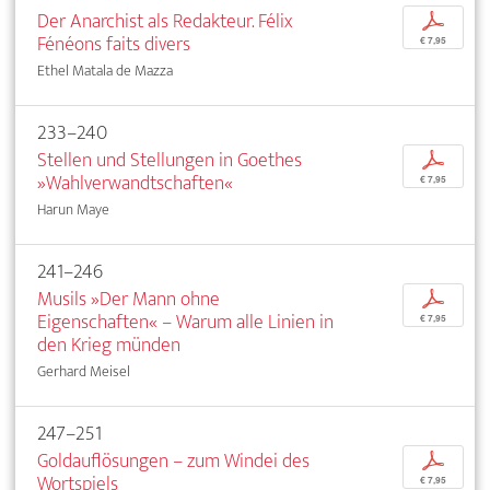
Der Anarchist als Redakteur. Félix
p
Fénéons faits divers
€ 7,95
Ethel Matala de Mazza
233–240
Stellen und Stellungen in Goethes
p
»Wahlverwandtschaften«
€ 7,95
Harun Maye
241–246
Musils »Der Mann ohne
p
Eigenschaften« – Warum alle Linien in
€ 7,95
den Krieg münden
Gerhard Meisel
247–251
Goldauflösungen – zum Windei des
p
Wortspiels
€ 7,95