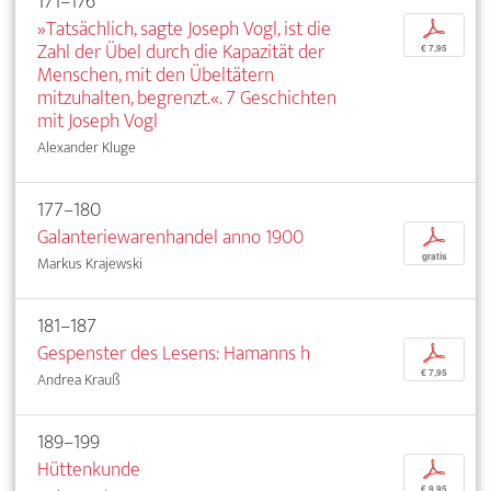
171–176
»Tatsächlich, sagte Joseph Vogl, ist die
p
Zahl der Übel durch die Kapazität der
€ 7,95
Menschen, mit den Übeltätern
mitzuhalten, begrenzt.«. 7 Geschichten
mit Joseph Vogl
Alexander Kluge
177–180
Galanteriewarenhandel anno 1900
p
gratis
Markus Krajewski
181–187
Gespenster des Lesens: Hamanns h
p
€ 7,95
Andrea Krauß
189–199
Hüttenkunde
p
€ 9,95