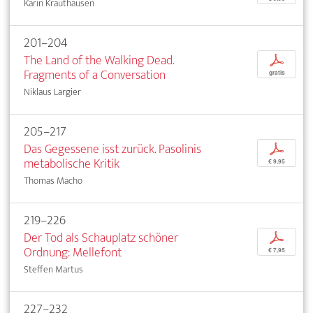
Karin Krauthausen
201–204
The Land of the Walking Dead.
p
Fragments of a Conversation
gratis
Niklaus Largier
205–217
Das Gegessene isst zurück. Pasolinis
p
metabolische Kritik
€ 9,95
Thomas Macho
219–226
Der Tod als Schauplatz schöner
p
Ordnung: Mellefont
€ 7,95
Steffen Martus
227–232