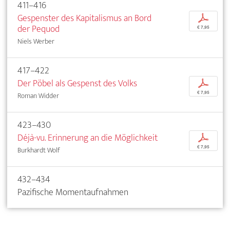
411–416
Gespenster des Kapitalismus an Bord
p
der Pequod
€ 7,95
Niels Werber
417–422
Der Pöbel als Gespenst des Volks
p
€ 7,95
Roman Widder
423–430
Déjà-vu. Erinnerung an die Möglichkeit
p
€ 7,95
Burkhardt Wolf
432–434
Pazifische Momentaufnahmen