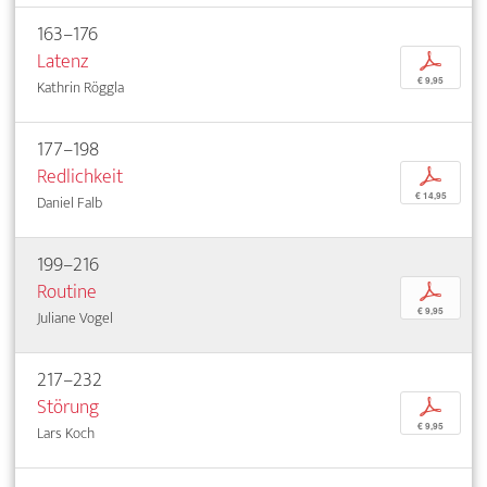
163–176
Latenz
p
€ 9,95
Kathrin Röggla
177–198
Redlichkeit
p
€ 14,95
Daniel Falb
199–216
Routine
p
€ 9,95
Juliane Vogel
217–232
Störung
p
€ 9,95
Lars Koch