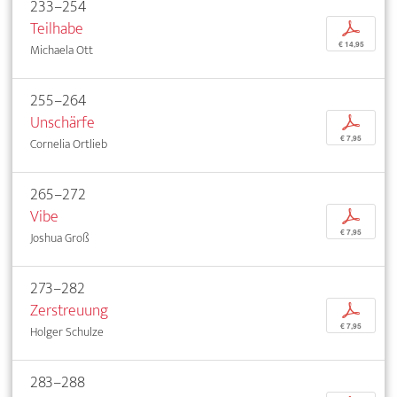
233–254
Teilhabe
p
€ 14,95
Michaela Ott
255–264
Unschärfe
p
€ 7,95
Cornelia Ortlieb
265–272
Vibe
p
€ 7,95
Joshua Groß
273–282
Zerstreuung
p
€ 7,95
Holger Schulze
283–288