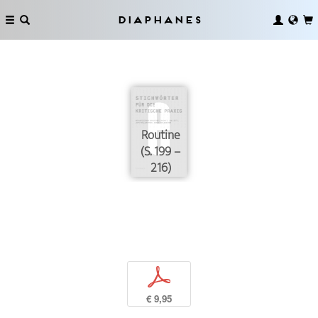
Diaphanes
Routine
(S. 199 –
216)
p
€ 9,95