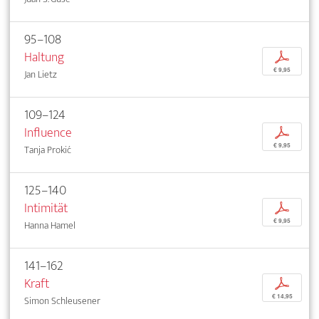
95–108
Haltung
p
€ 9,95
Jan Lietz
109–124
Influence
p
€ 9,95
Tanja Prokić
125–140
Intimität
p
€ 9,95
Hanna Hamel
141–162
Kraft
p
€ 14,95
Simon Schleusener