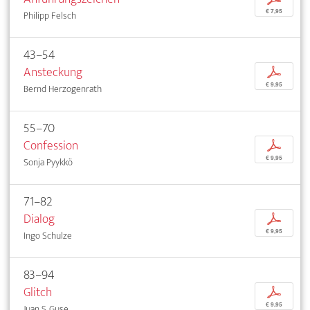
€ 7,95
Philipp Felsch
43–54
Ansteckung
p
€ 9,95
Bernd Herzogenrath
55–70
Confession
p
€ 9,95
Sonja Pyykkö
71–82
Dialog
p
€ 9,95
Ingo Schulze
83–94
Glitch
p
€ 9,95
Juan S. Guse