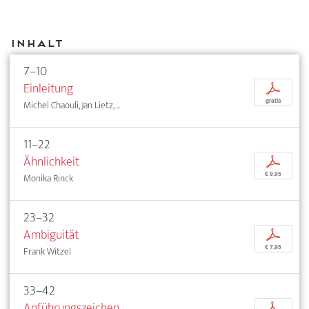
Inhalt
7–10
Einleitung
p
gratis
Michel Chaouli, Jan Lietz, ...
11–22
Ähnlichkeit
p
€ 9,95
Monika Rinck
23–32
Ambiguität
p
€ 7,95
Frank Witzel
33–42
Anführungszeichen
p