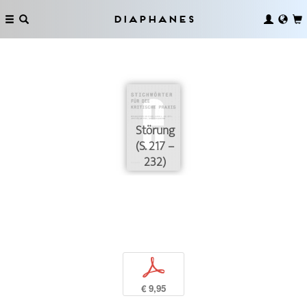
Diaphanes
Störung
(S. 217 –
232)
p
€ 9,95