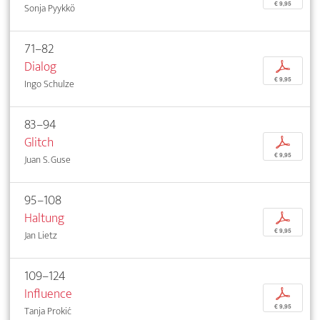
€ 9,95
Sonja Pyykkö
71–82
Dialog
p
€ 9,95
Ingo Schulze
83–94
Glitch
p
€ 9,95
Juan S. Guse
95–108
Haltung
p
€ 9,95
Jan Lietz
109–124
Influence
p
€ 9,95
Tanja Prokić