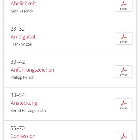
Ähnlichkeit
p
€ 9,95
Monika Rinck
23–32
Ambiguität
p
€ 7,95
Frank Witzel
33–42
Anführungszeichen
p
€ 7,95
Philipp Felsch
43–54
Ansteckung
p
€ 9,95
Bernd Herzogenrath
55–70
Confession
p