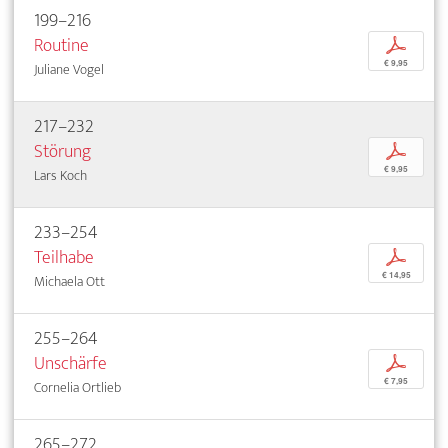
199–216
Routine
p
€ 9,95
Juliane Vogel
217–232
Störung
p
€ 9,95
Lars Koch
233–254
Teilhabe
p
€ 14,95
Michaela Ott
255–264
Unschärfe
p
€ 7,95
Cornelia Ortlieb
265–272