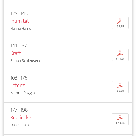
125–140
Intimität
p
€ 9,95
Hanna Hamel
141–162
Kraft
p
€ 14,95
Simon Schleusener
163–176
Latenz
p
€ 9,95
Kathrin Röggla
177–198
Redlichkeit
p
€ 14,95
Daniel Falb