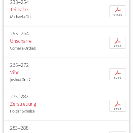
233–254
Teilhabe
p
€ 14,95
Michaela Ott
255–264
Unschärfe
p
€ 7,95
Cornelia Ortlieb
265–272
Vibe
p
€ 7,95
Joshua Groß
273–282
Zerstreuung
p
€ 7,95
Holger Schulze
283–288