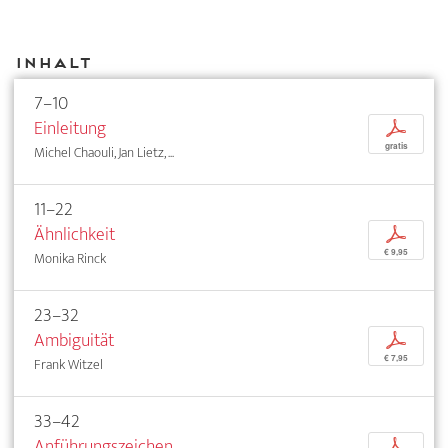
Inhalt
7–10
Einleitung
p
gratis
Michel Chaouli, Jan Lietz, ...
11–22
Ähnlichkeit
p
€ 9,95
Monika Rinck
23–32
Ambiguität
p
€ 7,95
Frank Witzel
33–42
Anführungszeichen
p