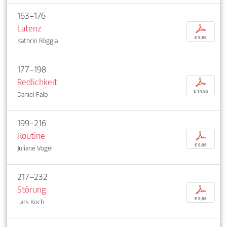
163–176
Latenz
p
€ 9,95
Kathrin Röggla
177–198
Redlichkeit
p
€ 14,95
Daniel Falb
199–216
Routine
p
€ 9,95
Juliane Vogel
217–232
Störung
p
€ 9,95
Lars Koch