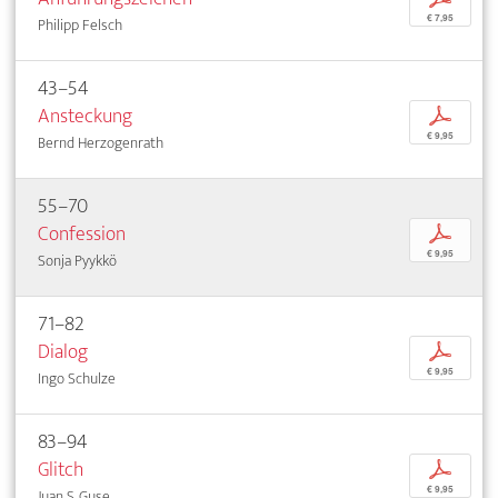
€ 7,95
Philipp Felsch
43–54
Ansteckung
p
€ 9,95
Bernd Herzogenrath
55–70
Confession
p
€ 9,95
Sonja Pyykkö
71–82
Dialog
p
€ 9,95
Ingo Schulze
83–94
Glitch
p
€ 9,95
Juan S. Guse