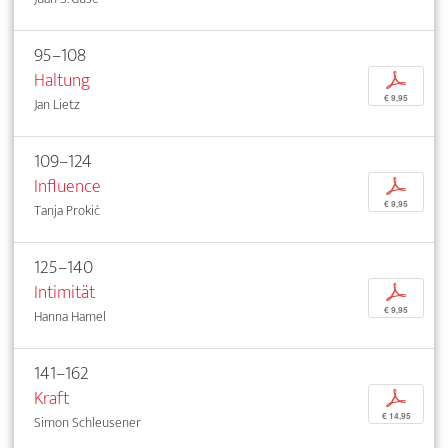
95–108
Haltung
p
€ 9,95
Jan Lietz
109–124
Influence
p
€ 9,95
Tanja Prokić
125–140
Intimität
p
€ 9,95
Hanna Hamel
141–162
Kraft
p
€ 14,95
Simon Schleusener