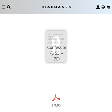
Diaphanes
Confession
(S. 55 –
70)
p
€ 9,95