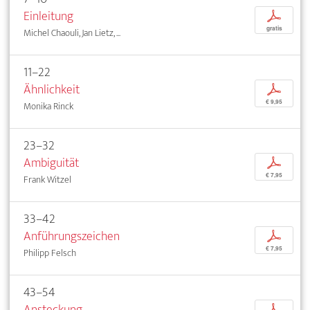
Einleitung
p
gratis
Michel Chaouli, Jan Lietz, ...
11–22
Ähnlichkeit
p
€ 9,95
Monika Rinck
23–32
Ambiguität
p
€ 7,95
Frank Witzel
33–42
Anführungszeichen
p
€ 7,95
Philipp Felsch
43–54
Ansteckung
p