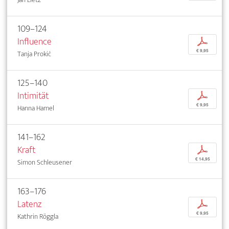
109–124
Influence
p
€ 9,95
Tanja Prokić
125–140
Intimität
p
€ 9,95
Hanna Hamel
141–162
Kraft
p
€ 14,95
Simon Schleusener
163–176
Latenz
p
€ 9,95
Kathrin Röggla