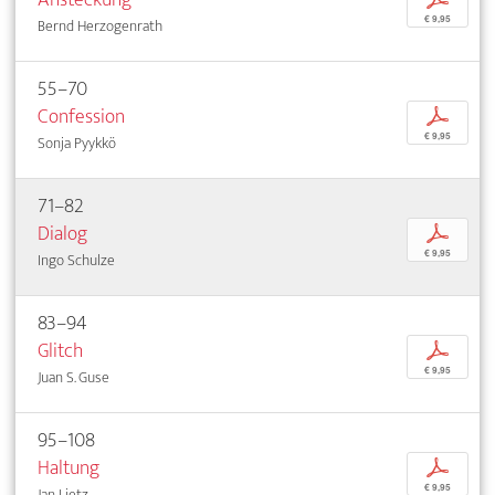
€ 9,95
Bernd Herzogenrath
55–70
Confession
p
€ 9,95
Sonja Pyykkö
71–82
Dialog
p
€ 9,95
Ingo Schulze
83–94
Glitch
p
€ 9,95
Juan S. Guse
95–108
Haltung
p
€ 9,95
Jan Lietz