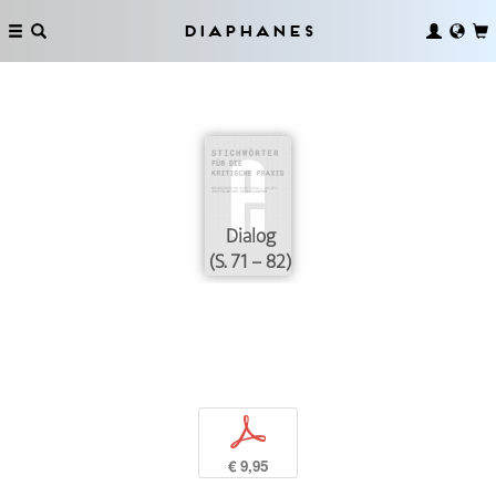
Diaphanes
Dialog
(S. 71 – 82)
p
€ 9,95