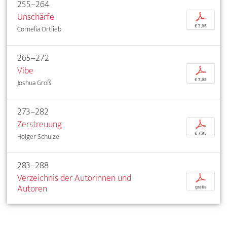
255–264
Unschärfe
p
€ 7,95
Cornelia Ortlieb
265–272
Vibe
p
€ 7,95
Joshua Groß
273–282
Zerstreuung
p
€ 7,95
Holger Schulze
283–288
Verzeichnis der Autorinnen und
p
Autoren
gratis