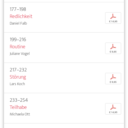
177–198
Redlichkeit
p
€ 14,95
Daniel Falb
199–216
Routine
p
€ 9,95
Juliane Vogel
217–232
Störung
p
€ 9,95
Lars Koch
233–254
Teilhabe
p
€ 14,95
Michaela Ott