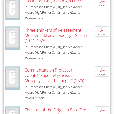
To Find, at Last, the Origin (1973)
p
€ 7,95
In: Francesco Guercio (Hg.), Ian Alexander
Moore (Hg.), Reiner Schürmann,
Ways of
Releasement
Three Thinkers of Releasement:
p
Meister Eckhart, Heidegger, Suzuki
€ 18,95
(1974–1975)
In: Francesco Guercio (Hg.), Ian Alexander
Moore (Hg.), Reiner Schürmann,
Ways of
Releasement
Commentary on Professor
p
Caputo’s Paper “Mysticism,
€ 7,95
Metaphysics and Thought” (1976)
In: Francesco Guercio (Hg.), Ian Alexander
Moore (Hg.), Reiner Schürmann,
Ways of
Releasement
The Loss of the Origin in Soto Zen
p