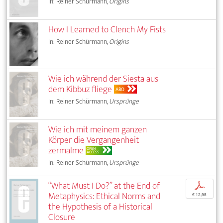
In: Reiner Schürmann,
Origins
How I Learned to Clench My Fists
In: Reiner Schürmann,
Origins
Wie ich während der Siesta aus
dem Kibbuz fliege
ABO
In: Reiner Schürmann,
Ursprünge
Wie ich mit meinem ganzen
Körper die Vergangenheit
zermalme
OPEN
ACCESS
In: Reiner Schürmann,
Ursprünge
“What Must I Do?” at the End of
p
Metaphysics: Ethical Norms and
€ 12,95
the Hypothesis of a Historical
Closure