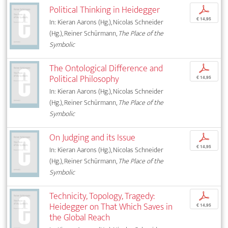
Political Thinking in Heidegger
p
€ 14,95
In: Kieran Aarons (Hg.), Nicolas Schneider
(Hg.), Reiner Schürmann,
The Place of the
Symbolic
The Ontological Difference and
p
Political Philosophy
€ 14,95
In: Kieran Aarons (Hg.), Nicolas Schneider
(Hg.), Reiner Schürmann,
The Place of the
Symbolic
On Judging and its Issue
p
€ 14,95
In: Kieran Aarons (Hg.), Nicolas Schneider
(Hg.), Reiner Schürmann,
The Place of the
Symbolic
Technicity, Topology, Tragedy:
p
Heidegger on That Which Saves in
€ 14,95
the Global Reach