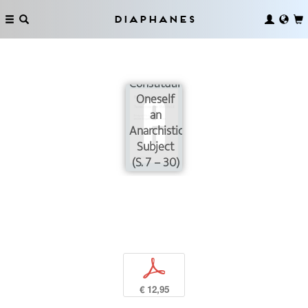
Diaphanes
On
Constituting
Oneself
an
Anarchistic
Subject
(S. 7 – 30)
p
€ 12,95