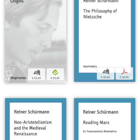
b
p
b
e
€ 35,00
€ 35,00
€ 22,95
€ 22,95