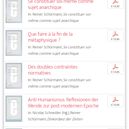
Se constituer soi-même comme
p
sujet anarchique
€ 12,95
In: Reiner Schürmann,
Se constituer soi-
même comme sujet anarchique
Que faire à la fin de la
p
métaphysique ?
€ 12,95
In: Reiner Schürmann,
Se constituer soi-
même comme sujet anarchique
Des doubles contraintes
p
normatives
€ 12,95
In: Reiner Schürmann,
Se constituer soi-
même comme sujet anarchique
Anti-Humanismus. Reflexionen der
p
Wende zur post-modernen Epoche
€ 12,95
In: Nicolas Schneider (Hg.), Reiner
Schürmann,
Diskordanz der Zeiten