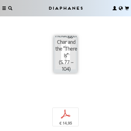
Situating
Diaphanes
René
Char:
Hölderlin,
Heidegger,
Char and
the “There
Is”
(S. 77 –
104)
p
€ 14,95