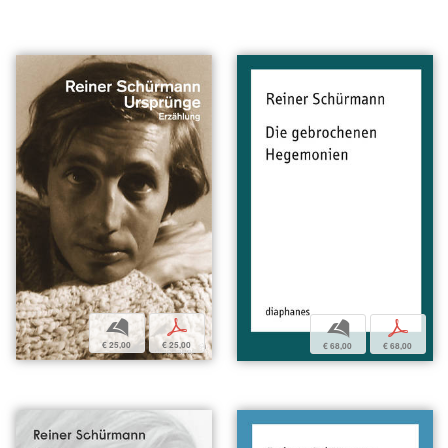
b
p
b
p
€ 25,00
€ 25,00
€ 68,00
€ 68,00