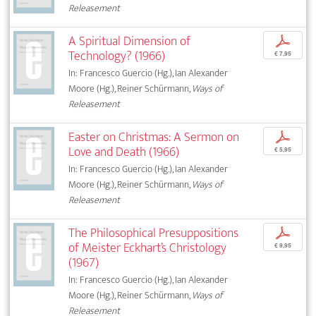
Releasement
A Spiritual Dimension of
p
Technology? (1966)
€ 7,95
In: Francesco Guercio (Hg.), Ian Alexander
Moore (Hg.), Reiner Schürmann,
Ways of
Releasement
Easter on Christmas: A Sermon on
p
Love and Death (1966)
€ 5,95
In: Francesco Guercio (Hg.), Ian Alexander
Moore (Hg.), Reiner Schürmann,
Ways of
Releasement
The Philosophical Presuppositions
p
of Meister Eckhart’s Christology
€ 9,95
(1967)
In: Francesco Guercio (Hg.), Ian Alexander
Moore (Hg.), Reiner Schürmann,
Ways of
Releasement