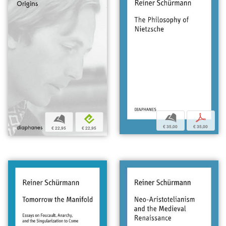
b
p
b
e
€ 35,00
€ 35,00
€ 22,95
€ 22,95