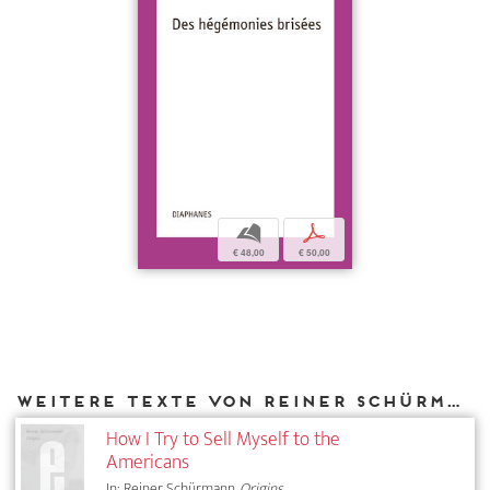
b
p
€ 48,00
€ 50,00
Weitere Texte von Reiner Schürmann bei DIAPHANES
How I Try to Sell Myself to the
Americans
In: Reiner Schürmann,
Origins