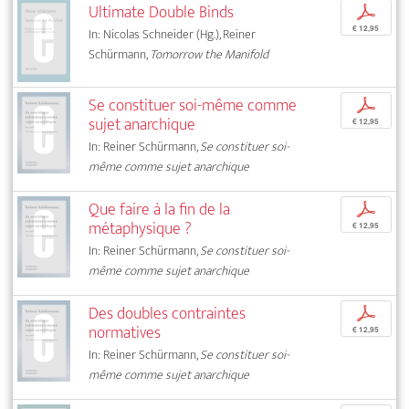
Ultimate Double Binds
p
€ 12,95
In: Nicolas Schneider (Hg.), Reiner
Schürmann,
Tomorrow the Manifold
Se constituer soi-même comme
p
sujet anarchique
€ 12,95
In: Reiner Schürmann,
Se constituer soi-
même comme sujet anarchique
Que faire à la fin de la
p
métaphysique ?
€ 12,95
In: Reiner Schürmann,
Se constituer soi-
même comme sujet anarchique
Des doubles contraintes
p
normatives
€ 12,95
In: Reiner Schürmann,
Se constituer soi-
même comme sujet anarchique