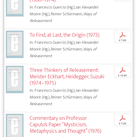
In: Francesco Guercio (Hg.), Ian Alexander
Moore (Hg.), Reiner Schürmann,
Ways of
Releasement
To Find, at Last, the Origin (1973)
p
€ 7,95
In: Francesco Guercio (Hg.), Ian Alexander
Moore (Hg.), Reiner Schürmann,
Ways of
Releasement
Three Thinkers of Releasement:
p
Meister Eckhart, Heidegger, Suzuki
€ 18,95
(1974–1975)
In: Francesco Guercio (Hg.), Ian Alexander
Moore (Hg.), Reiner Schürmann,
Ways of
Releasement
Commentary on Professor
p
Caputo’s Paper “Mysticism,
€ 7,95
Metaphysics and Thought” (1976)