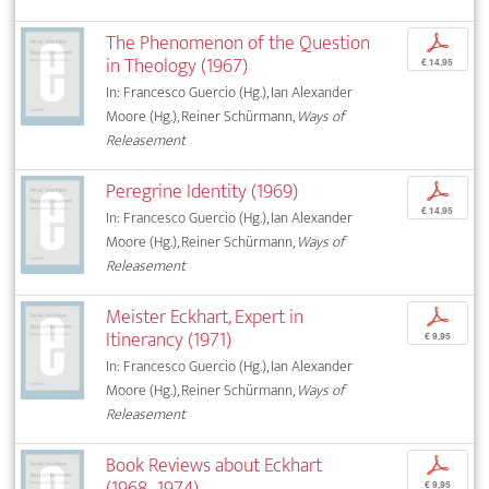
The Phenomenon of the Question
p
in Theology (1967)
€ 14,95
In: Francesco Guercio (Hg.), Ian Alexander
Moore (Hg.), Reiner Schürmann,
Ways of
Releasement
Peregrine Identity (1969)
p
€ 14,95
In: Francesco Guercio (Hg.), Ian Alexander
Moore (Hg.), Reiner Schürmann,
Ways of
Releasement
Meister Eckhart, Expert in
p
Itinerancy (1971)
€ 9,95
In: Francesco Guercio (Hg.), Ian Alexander
Moore (Hg.), Reiner Schürmann,
Ways of
Releasement
Book Reviews about Eckhart
p
(1968–1974)
€ 9,95