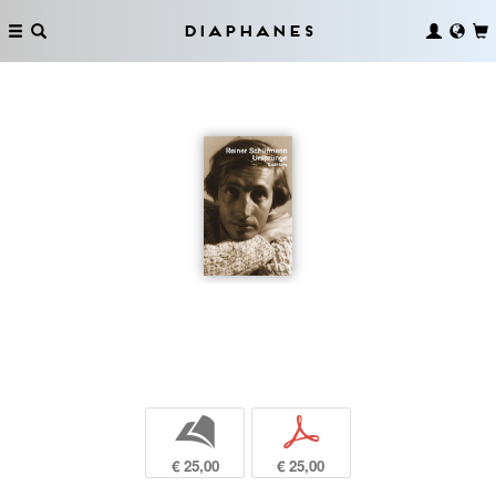
Diaphanes
b
p
€ 25,00
€ 25,00