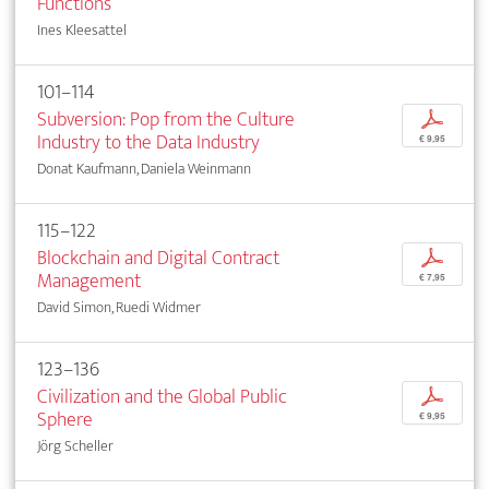
Functions
Ines Kleesattel
101–114
Subversion: Pop from the Culture
p
Industry to the Data Industry
€ 9,95
Donat Kaufmann, Daniela Weinmann
115–122
Blockchain and Digital Contract
p
Management
€ 7,95
David Simon, Ruedi Widmer
123–136
Civilization and the Global Public
p
Sphere
€ 9,95
Jörg Scheller