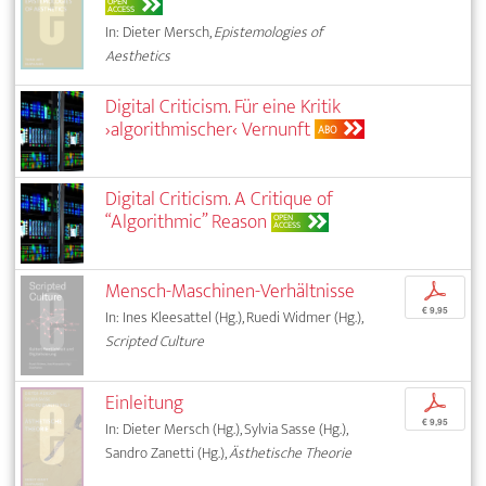
OPEN
ACCESS
In: Dieter Mersch,
Epistemologies of
Aesthetics
Digital Criticism. Für eine Kritik
›algorithmischer‹ Vernunft
ABO
Digital Criticism. A Critique of
“Algorithmic” Reason
OPEN
ACCESS
Mensch-Maschinen-Verhältnisse
p
€ 9,95
In: Ines Kleesattel (Hg.), Ruedi Widmer (Hg.),
Scripted Culture
Einleitung
p
€ 9,95
In: Dieter Mersch (Hg.), Sylvia Sasse (Hg.),
Sandro Zanetti (Hg.),
Ästhetische Theorie