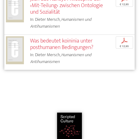
›Mit-Teilung‹ zwischen Ontologie
€ 12,95
und Sozialität
In: Dieter Mersch,
Humanismen und
Antihumanismen
Was bedeutet koininia unter
p
posthumanen Bedingungen?
€ 12,95
In: Dieter Mersch,
Humanismen und
Antihumanismen