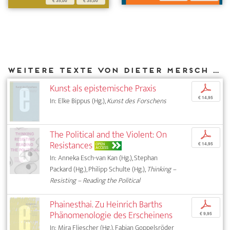
€ 35,00
€ 35,00
Weitere Texte von Dieter Mersch bei DIAPHANES
Kunst als epistemische Praxis
p
€ 14,95
In: Elke Bippus (Hg.),
Kunst des Forschens
The Political and the Violent: On
p
Resistances
OPEN
€ 14,95
ACCESS
In: Anneka Esch-van Kan (Hg.), Stephan
Packard (Hg.), Philipp Schulte (Hg.),
Thinking –
Resisting – Reading the Political
Phainesthai. Zu Heinrich Barths
p
Phänomenologie des Erscheinens
€ 9,95
In: Mira Fliescher (Hg.), Fabian Goppelsröder