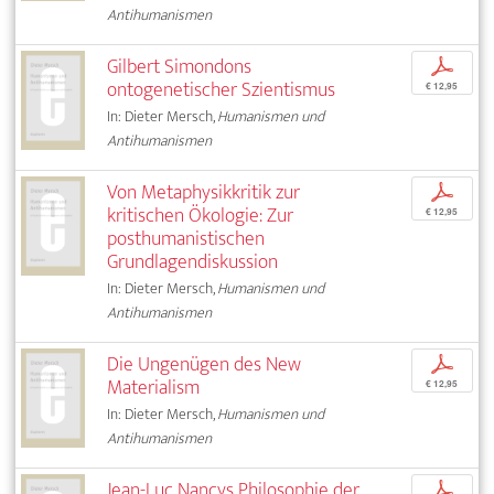
Antihumanismen
Gilbert Simondons
p
ontogenetischer Szientismus
€ 12,95
In: Dieter Mersch,
Humanismen und
Antihumanismen
Von Metaphysikkritik zur
p
kritischen Ökologie: Zur
€ 12,95
posthumanistischen
Grundlagendiskussion
In: Dieter Mersch,
Humanismen und
Antihumanismen
Die Ungenügen des New
p
Materialism
€ 12,95
In: Dieter Mersch,
Humanismen und
Antihumanismen
Jean-Luc Nancys Philosophie der
p