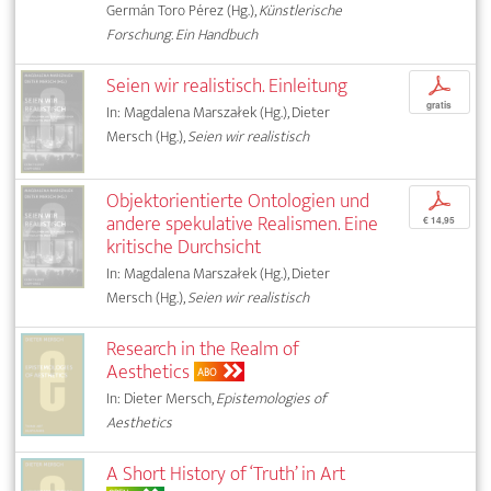
Germán Toro Pérez (Hg.),
Künstlerische
Forschung. Ein Handbuch
Seien wir realistisch. Einleitung
p
gratis
In: Magdalena Marszałek (Hg.), Dieter
Mersch (Hg.),
Seien wir realistisch
Objektorientierte Ontologien und
p
andere spekulative Realismen. Eine
€ 14,95
kritische Durchsicht
In: Magdalena Marszałek (Hg.), Dieter
Mersch (Hg.),
Seien wir realistisch
Research in the Realm of
Aesthetics
ABO
In: Dieter Mersch,
Epistemologies of
Aesthetics
A Short History of ‘Truth’ in Art