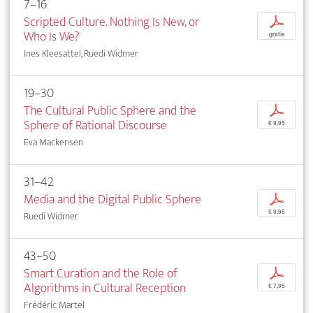
7–16
Scripted Culture. Nothing Is New, or
p
Who Is We?
gratis
Ines Kleesattel, Ruedi Widmer
19–30
The Cultural Public Sphere and the
p
Sphere of Rational Discourse
€ 9,95
Eva Mackensen
31–42
Media and the Digital Public Sphere
p
€ 9,95
Ruedi Widmer
43–50
Smart Curation and the Role of
p
Algorithms in Cultural Reception
€ 7,95
Frédéric Martel