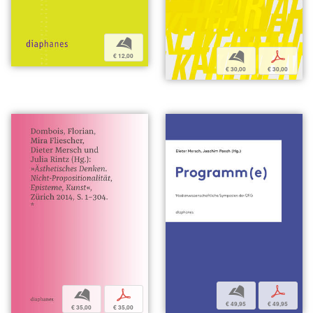
b
b
p
€ 12,00
€ 30,00
€ 30,00
b
p
b
p
€ 49,95
€ 49,95
€ 35,00
€ 35,00