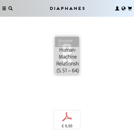
Diaphanes
Human-
Machine
Relationships
(S. 51 – 64)
p
€ 9,95