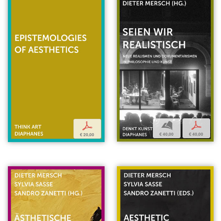
b
p
p
€ 40,00
€ 40,00
€ 20,00