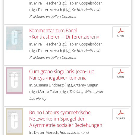
In: Mira Fliescher (Hg.), Fabian Goppelsröder
(Hg.), Dieter Mersch (Hg.),
Sichtbarkeiten 4:
Praktiken visuellen Denkens
Kommentar zum Panel
p
»Kontrastieren – Differenzieren«
€ 7,95
In: Mira Fliescher (Hg.), Fabian Goppelsröder
(Hg.), Dieter Mersch (Hg.),
Sichtbarkeiten 4:
Praktiken visuellen Denkens
Cum grano singularis. Jean-Luc
p
Nancys ›negative‹ koinonia
€ 9,95
In: Susanna Lindberg (Hg.), Artemy Magun
(Hg.), Marita Tatari (Hg.),
Thinking With—Jean-
Luc Nancy
Bruno Latours symmetrische
p
Netzwerke im Spiegel der
€ 12,95
Asymmetrie sozialer Beziehungen
In: Dieter Mersch,
Humanismen und