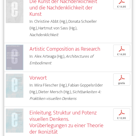
Die Kunst der Nachdenklichkeit
p
und die Nachdenklichkeit der
€ 14,95
Kunst
In: Christine Abbt (Hg.), Donata Schoeller
(Hg.), Hartmut von Sass (Hg.),
Nachdenklichkeit
Artistic Composition as Research
p
€ 14,95
In: Alex Arteaga (Hg.),
Architectures of
Embodiment
Vorwort
p
gratis
In: Mira Fliescher (Hg.), Fabian Goppelsröder
(Hg.), Dieter Mersch (Hg.),
Sichtbarkeiten 4:
Praktiken visuellen Denkens
Einleitung. Struktur und Potenz
p
visuellen Denkens.
€ 12,95
Vorüberlegungen zu einer Theorie
der Ikonizität