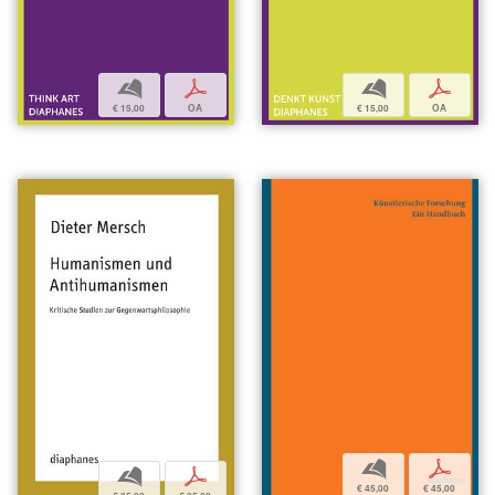
b
p
b
p
€ 15,00
OA
€ 15,00
OA
b
p
b
p
€ 45,00
€ 45,00