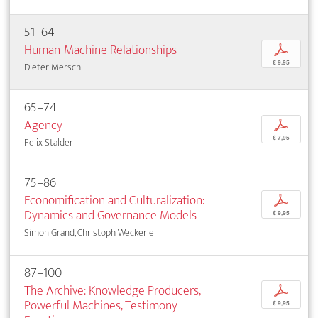
51–64
Human-Machine Relationships
p
€ 9,95
Dieter Mersch
65–74
Agency
p
€ 7,95
Felix Stalder
75–86
Economification and Culturalization:
p
Dynamics and Governance Models
€ 9,95
Simon Grand, Christoph Weckerle
87–100
The Archive: Knowledge Producers,
p
Powerful Machines, Testimony
€ 9,95