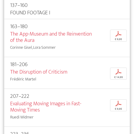
137–160
FOUND FOOTAGE I
163–180
The App-Museum and the Reinvention
p
of the Aura
€ 9,95
Corinne Gisel, Lora Sommer
181–206
The Disruption of Criticism
p
€ 14,95
Frédéric Martel
207–222
Evaluating Moving Images in Fast-
p
Moving Times
€ 9,95
Ruedi Widmer