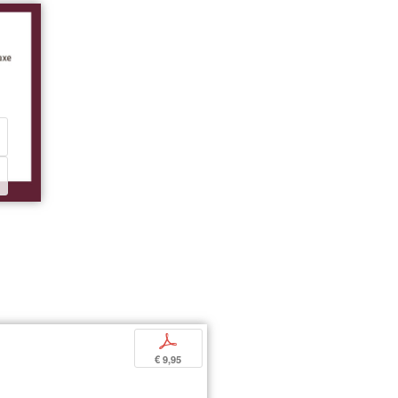
p
€ 9,95