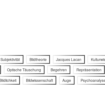
Subjektivität
Bildtheorie
Jacques Lacan
Kulturwi
Optische Täuschung
Begehren
Repräsentation
Bildlichkeit
Bildwissenschaft
Auge
Psychoanalys