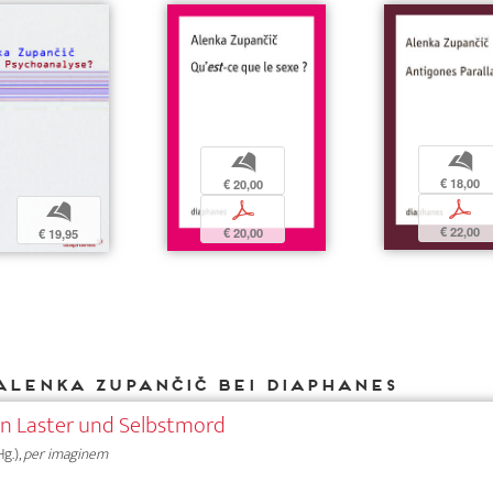
b
b
€ 18,00
€ 20,00
p
p
b
€ 22,00
€ 20,00
€ 19,95
Alenka Zupančič bei DIAPHANES
on Laster und Selbstmord
g.),
per imaginem