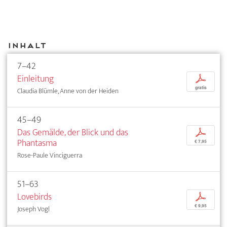
Inhalt
7–42
Einleitung
p
gratis
Claudia Blümle, Anne von der Heiden
45–49
Das Gemälde, der Blick und das
p
Phantasma
€ 7,95
Rose-Paule Vinciguerra
51–63
Lovebirds
p
€ 9,95
Joseph Vogl