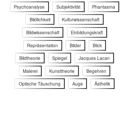
Psychoanalyse
Subjektivität
Phantasma
Bildlichkeit
Kulturwissenschaft
Bildwissenschaft
Einbildungskraft
Repräsentation
Bilder
Blick
Bildtheorie
Spiegel
Jacques Lacan
Malerei
Kunsttheorie
Begehren
Optische Täuschung
Auge
Ästhetik