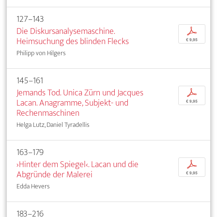
127–143
Die Diskursanalysemaschine.
p
Heimsuchung des blinden Flecks
€ 9,95
Philipp von Hilgers
145–161
Jemands Tod. Unica Zürn und Jacques
p
Lacan. Anagramme, Subjekt- und
€ 9,95
Rechenmaschinen
Helga Lutz, Daniel Tyradellis
163–179
›Hinter dem Spiegel‹. Lacan und die
p
Abgründe der Malerei
€ 9,95
Edda Hevers
183–216