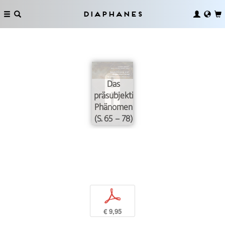
Diaphanes
Das
präsubjektive
Phänomen
(S. 65 – 78)
p
€ 9,95