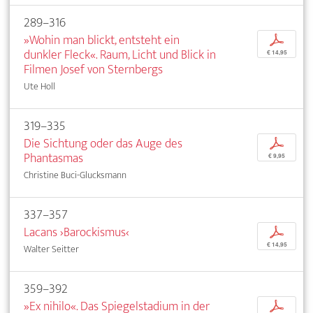
289–316
»Wohin man blickt, entsteht ein
p
dunkler Fleck«. Raum, Licht und Blick in
€ 14,95
Filmen Josef von Sternbergs
Ute Holl
319–335
Die Sichtung oder das Auge des
p
Phantasmas
€ 9,95
Christine Buci-Glucksmann
337–357
Lacans ›Barockismus‹
p
€ 14,95
Walter Seitter
359–392
»Ex nihilo«. Das Spiegelstadium in der
p