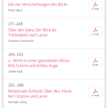
Die vier Verschiebungen des Blicks
p
€ 14,95
Peter Berz
217–248
Über den Glanz. Der Blick als
p
Triebobjekt nach Lacan
€ 14,95
Andreas Cremonini
249–263
»... Nicht so einen geordneten Blick«.
p
Bild, Schirm und drittes Auge
€ 9,95
Ulrike Kadi
265–288
Relationale Ästhetik. Über den ›Fleck‹
p
bei Cézanne und Lacan
€ 14,95
Michael Lüthy