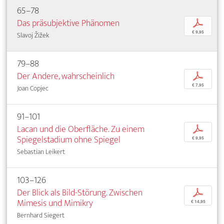
65–78
Das präsubjektive Phänomen
p
€ 9,95
Slavoj Žižek
79–88
Der Andere, wahrscheinlich
p
€ 7,95
Joan Copjec
91–101
Lacan und die Oberfläche. Zu einem
p
Spiegelstadium ohne Spiegel
€ 9,95
Sebastian Leikert
103–126
Der Blick als Bild-Störung. Zwischen
p
Mimesis und Mimikry
€ 14,95
Bernhard Siegert