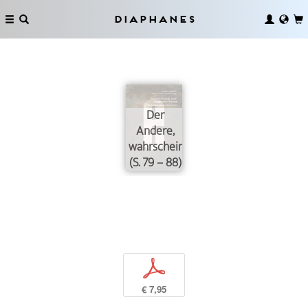
Diaphanes
Der
Andere,
wahrscheinlich
(S. 79 – 88)
p
€ 7,95