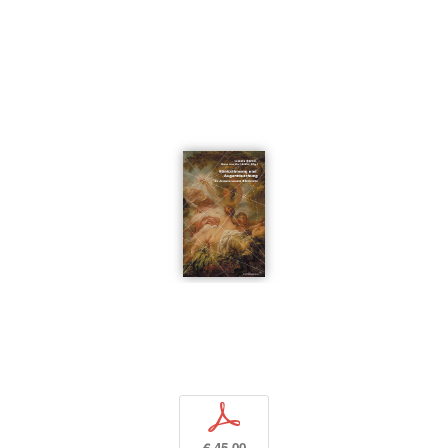
p
€ 45,00