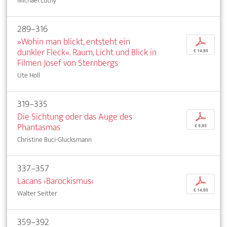
Michael Lüthy
289–316
»Wohin man blickt, entsteht ein
p
dunkler Fleck«. Raum, Licht und Blick in
€ 14,95
Filmen Josef von Sternbergs
Ute Holl
319–335
Die Sichtung oder das Auge des
p
Phantasmas
€ 9,95
Christine Buci-Glucksmann
337–357
Lacans ›Barockismus‹
p
€ 14,95
Walter Seitter
359–392