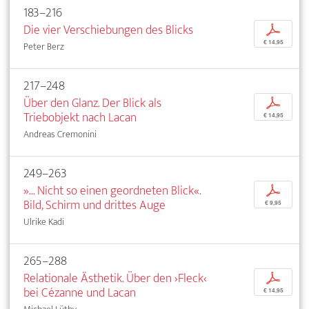
183–216
Die vier Verschiebungen des Blicks
p
€ 14,95
Peter Berz
217–248
Über den Glanz. Der Blick als
p
Triebobjekt nach Lacan
€ 14,95
Andreas Cremonini
249–263
»... Nicht so einen geordneten Blick«.
p
Bild, Schirm und drittes Auge
€ 9,95
Ulrike Kadi
265–288
Relationale Ästhetik. Über den ›Fleck‹
p
bei Cézanne und Lacan
€ 14,95