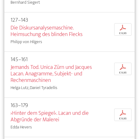
Bernhard Siegert
127–143
Die Diskursanalysemaschine.
p
Heimsuchung des blinden Flecks
€ 9,95
Philipp von Hilgers
145–161
Jemands Tod. Unica Zürn und Jacques
p
Lacan. Anagramme, Subjekt- und
€ 9,95
Rechenmaschinen
Helga Lutz, Daniel Tyradellis
163–179
›Hinter dem Spiegel‹. Lacan und die
p
Abgründe der Malerei
€ 9,95
Edda Hevers