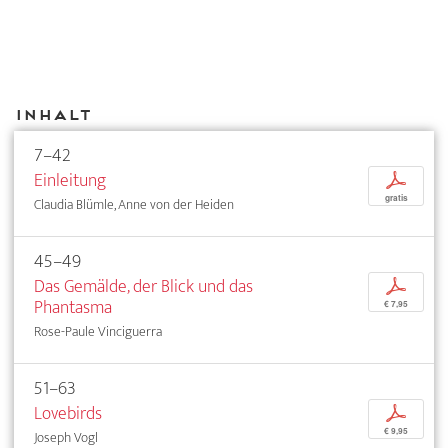
Inhalt
7–42
Einleitung
p
gratis
Claudia Blümle, Anne von der Heiden
45–49
Das Gemälde, der Blick und das
p
Phantasma
€ 7,95
Rose-Paule Vinciguerra
51–63
Lovebirds
p
€ 9,95
Joseph Vogl