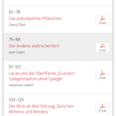
65–78
Das präsubjektive Phänomen
p
€ 9,95
Slavoj Žižek
79–88
Der Andere, wahrscheinlich
p
€ 7,95
Joan Copjec
91–101
Lacan und die Oberfläche. Zu einem
p
Spiegelstadium ohne Spiegel
€ 9,95
Sebastian Leikert
103–126
Der Blick als Bild-Störung. Zwischen
p
Mimesis und Mimikry
€ 14,95