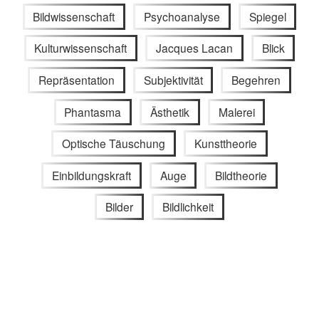
Bildwissenschaft
Psychoanalyse
Spiegel
Kulturwissenschaft
Jacques Lacan
Blick
Repräsentation
Subjektivität
Begehren
Phantasma
Ästhetik
Malerei
Optische Täuschung
Kunsttheorie
Einbildungskraft
Auge
Bildtheorie
Bilder
Bildlichkeit