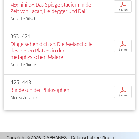
»Ex nihilo«. Das Spiegelstadium in der
p
Zeit von Lacan, Heidegger und Dalí
€ 14,95
Annette Bitsch
393–424
Dinge sehen dich an. Die Melancholie
p
des leeren Platzes in der
€ 14,95
metaphysischen Malerei
Annette Runte
425–448
Blindekuh der Philosophen
p
€ 14,95
Alenka Zupančič
Copyright
©
2026 DIAPHANES
Datenschutzerklärung