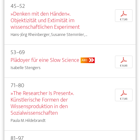
45–52
»Denken mit den Händen«.
p
Objektizität und Extimität im
€ 7,95
wissenschaftlichen Experiment
Hans-Jörg Rheinberger, Susanne Stemmler, ...
53–69
Plädoyer für eine Slow Science
p
ABO
€ 9,95
Isabelle Stengers
71–80
»The Researcher Is Present«.
p
Künstlerische Formen der
€ 7,95
Wissensproduktion in den
Sozialwissenschaften
Paula M. Hildebrandt
81–97