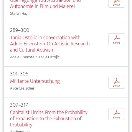
Überlegungen zu Abstraktion und
p
Autonomie in Film und Malerei
€ 7,95
Stefan Hayn
289–300
Tanja Ostojic in conversation with
p
Adele Eisenstein. On Artistic Research
€ 9,95
and Cultural Activism
Adele Eisenstein, Tanja Ostojic
301–306
Militante Untersuchung
p
€ 7,95
Alice Creischer
307–317
Capitalist Limits. From the Probability
p
of Exhaustion to the Exhaustion of
€ 9,95
Probability
Anthony Iles