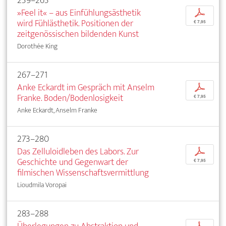
259–265
»Feel it« – aus Einfühlungsästhetik
p
wird Fühlästhetik. Positionen der
€ 7,95
zeitgenössischen bildenden Kunst
Dorothée King
267–271
Anke Eckardt im Gespräch mit Anselm
p
Franke. Boden/Bodenlosigkeit
€ 7,95
Anke Eckardt, Anselm Franke
273–280
Das Zelluloidleben des Labors. Zur
p
Geschichte und Gegenwart der
€ 7,95
filmischen Wissenschaftsvermittlung
Lioudmila Voropai
283–288