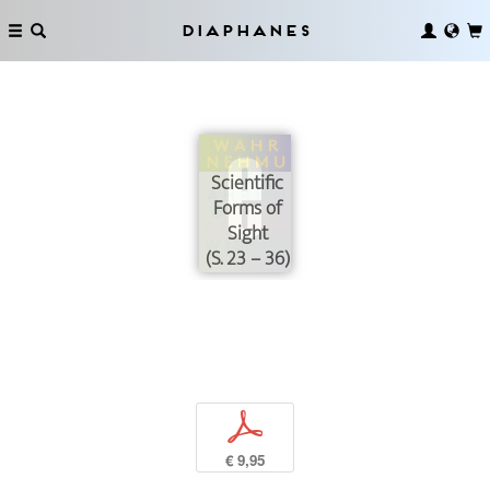
Diaphanes
Scientific
Forms of
Sight
(S. 23 – 36)
p
€ 9,95