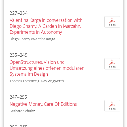
227–234
Valentina Karga in conversation with
p
Diego Chamy: A Garden in Marzahn.
€ 7,95
Experiments in Autonomy
Diego Chamy, Valentina Karga
235–245
OpenStructures. Vision und
p
Umsetzung eines offenen modularen
€ 9,95
Systems im Design
Thomas Lommée, Lukas Wegwerth
247–255
Negative Money. Care Of Editions
p
€ 7,95
Gerhard Schultz