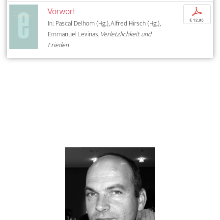
Vorwort
p
€ 12,95
In: Pascal Delhom (Hg.), Alfred Hirsch (Hg.),
Emmanuel Levinas,
Verletzlichkeit und
Frieden