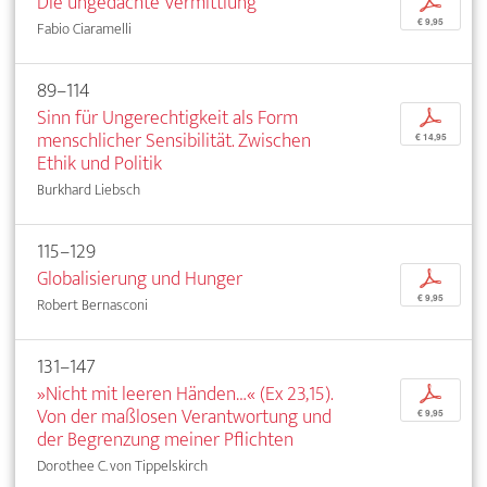
Die ungedachte Vermittlung
p
€ 9,95
Fabio Ciaramelli
89–114
Sinn für Ungerechtigkeit als Form
p
menschlicher Sensibilität. Zwischen
€ 14,95
Ethik und Politik
Burkhard Liebsch
115–129
Globalisierung und Hunger
p
€ 9,95
Robert Bernasconi
131–147
»Nicht mit leeren Händen…« (Ex 23,15).
p
Von der maßlosen Verantwortung und
€ 9,95
der Begrenzung meiner Pflichten
Dorothee C. von Tippelskirch