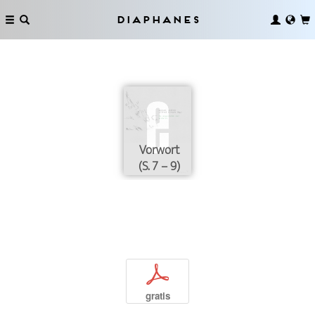
Diaphanes
Vorwort
(S. 7 – 9)
p
gratis