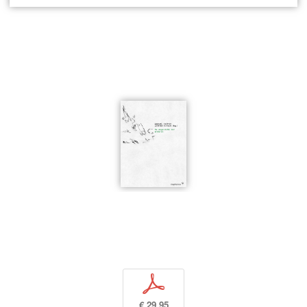
p
€ 29,95