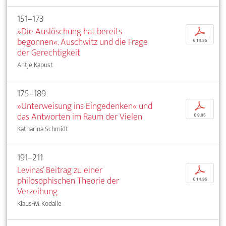
151–173
»Die Auslöschung hat bereits
p
begonnen«. Auschwitz und die Frage
€ 14,95
der Gerechtigkeit
Antje Kapust
175–189
»Unterweisung ins Eingedenken« und
p
das Antworten im Raum der Vielen
€ 9,95
Katharina Schmidt
191–211
Levinas’ Beitrag zu einer
p
philosophischen Theorie der
€ 14,95
Verzeihung
Klaus-M. Kodalle