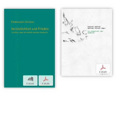
p
€ 29,95
b
p
€ 35,00
€ 35,00