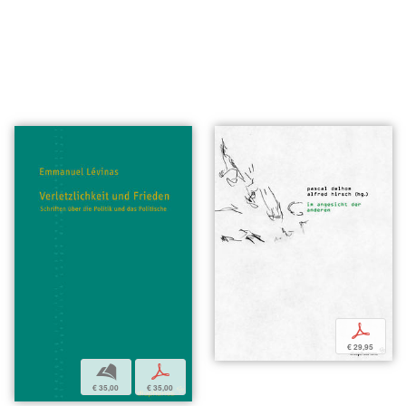
p
€ 29,95
b
p
€ 35,00
€ 35,00