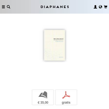
Diaphanes
b
p
€ 35,00
gratis