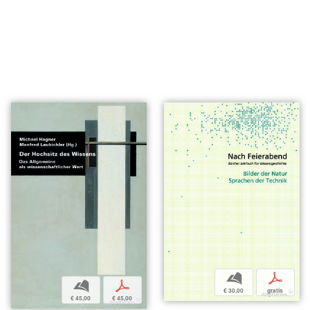
b
p
b
p
€ 30,00
gratis
€ 45,00
€ 45,00