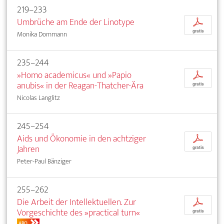
219–233
Umbrüche am Ende der Linotype
p
gratis
Monika Dommann
235–244
»Homo academicus« und »Papio
p
anubis« in der Reagan-Thatcher-Ära
gratis
Nicolas Langlitz
245–254
Aids und Ökonomie in den achtziger
p
Jahren
gratis
Peter-Paul Bänziger
255–262
Die Arbeit der Intellektuellen. Zur
p
Vorgeschichte des »practical turn«
gratis
ABO