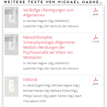
Weitere Texte von Michael Hagner bei DIAPHANES
Vorläufige Überlegungen zum
p
Allgemeinen
gratis
In: Michael Hagner (Hg.), Manfred D.
Laubichler (Hg.),
Der Hochsitz des Wissens
Naturphilosophie,
p
Sinnesphysiologie, Allgemeine
€ 14,95
Medizin. Wendungen der
Psychosomatik bei Viktor von
Weizsäcker
In: Michael Hagner (Hg.), Manfred D.
Laubichler (Hg.),
Der Hochsitz des Wissens
Editorial
p
gratis
In: David Gugerli (Hg.), Michael Hagner (Hg.),
Michael Hampe (Hg.), Barbara Orland (Hg.),
Philipp Sarasin (Hg.), Jakob Tanner (Hg.),
Nach
Feierabend 2005