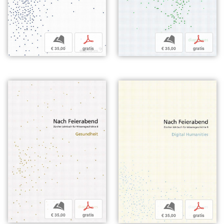
b
p
b
p
€ 35,00
gratis
€ 35,00
gratis
b
p
b
p
€ 35,00
gratis
€ 35,00
gratis