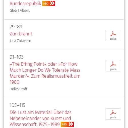
Bundesrepublik
ABO
Gleb J. Albert
79–89
Züri brännt
p
gratis
Julia Zutavern
91–103
»The Effing Point« oder »For How
p
Much Longer Do We Tolerate Mass
gratis
Murder?«. Zum Realismusstreit um
1980
Heiko Stoff
105–115
Die Lust am Material. Über das
p
Nebeneinander von Kunst und
gratis
Wissenschaft, 1975–1989
ABO