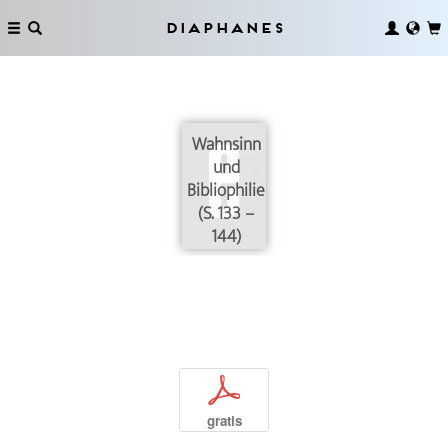
Diaphanes
Wahnsinn
und
Bibliophilie
(S. 133 –
144)
p
gratis