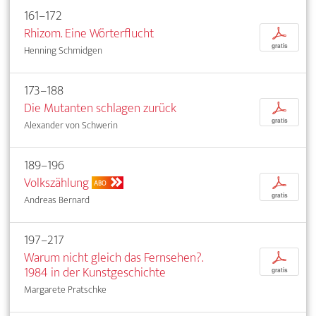
161–172
Rhizom. Eine Wörterflucht
p
gratis
Henning Schmidgen
173–188
Die Mutanten schlagen zurück
p
gratis
Alexander von Schwerin
189–196
Volkszählung
p
ABO
gratis
Andreas Bernard
197–217
Warum nicht gleich das Fernsehen?.
p
1984 in der Kunstgeschichte
gratis
Margarete Pratschke