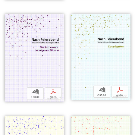
b
p
b
p
€ 35,00
gratis
€ 30,00
gratis