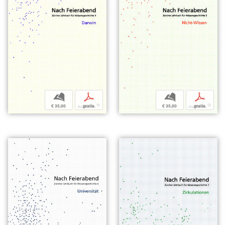
b
p
b
p
€ 35,00
gratis
€ 35,00
gratis