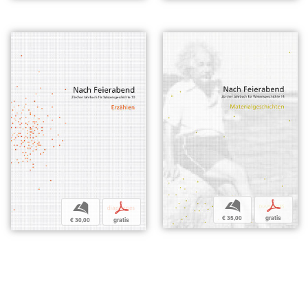
b
p
b
p
€ 35,00
gratis
€ 30,00
gratis