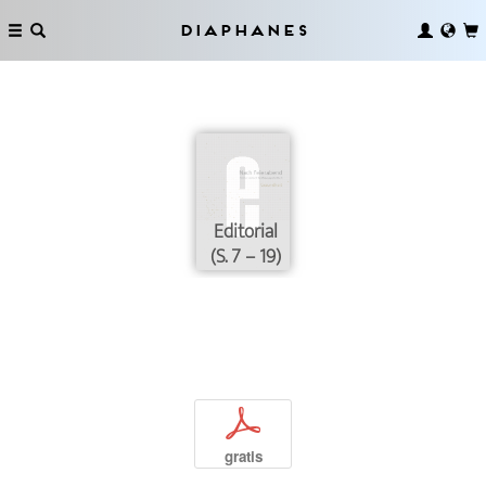
Diaphanes
Editorial
(S. 7 – 19)
p
gratis