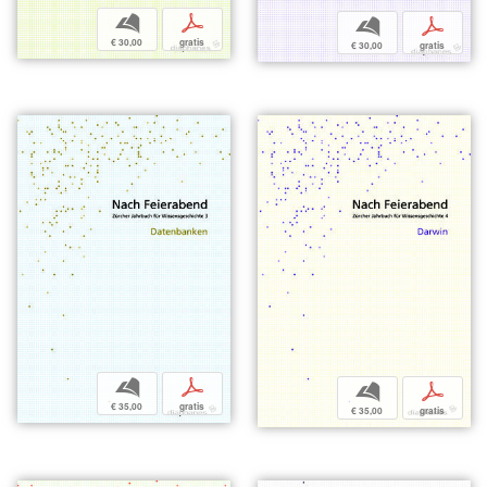
b
p
b
p
€ 30,00
gratis
€ 30,00
gratis
b
p
b
p
€ 35,00
gratis
€ 35,00
gratis