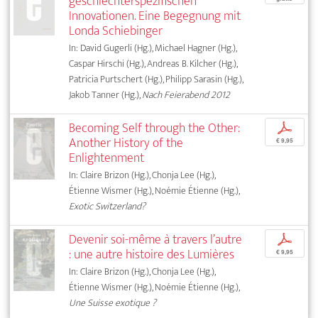
geschlechterspezifischen
Innovationen. Eine Begegnung mit
Londa Schiebinger
In: David Gugerli (Hg.), Michael Hagner (Hg.),
Caspar Hirschi (Hg.), Andreas B. Kilcher (Hg.),
Patricia Purtschert (Hg.), Philipp Sarasin (Hg.),
Jakob Tanner (Hg.),
Nach Feierabend 2012
Becoming Self through the Other:
p
Another History of the
€ 9,95
Enlightenment
In: Claire Brizon (Hg.), Chonja Lee (Hg.),
Étienne Wismer (Hg.), Noémie Étienne (Hg.),
Exotic Switzerland?
Devenir soi-même à travers l’autre
p
: une autre histoire des Lumières
€ 9,95
In: Claire Brizon (Hg.), Chonja Lee (Hg.),
Étienne Wismer (Hg.), Noémie Étienne (Hg.),
Une Suisse exotique ?