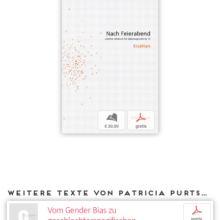
b
p
€ 30,00
gratis
Weitere Texte von Patricia Purtschert bei DIAPHANES
Vom Gender Bias zu
p
gratis