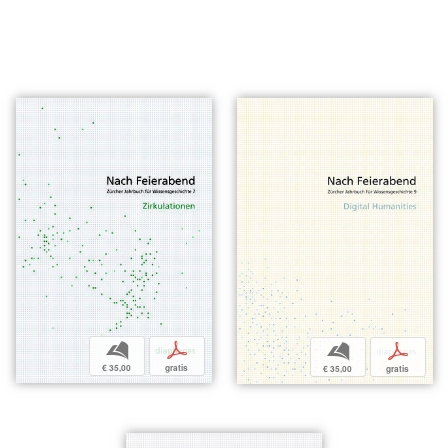
b
p
b
p
€ 35,00
gratis
€ 35,00
gratis