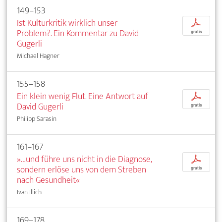
149–153
Ist Kulturkritik wirklich unser
p
Problem?. Ein Kommentar zu David
gratis
Gugerli
Michael Hagner
155–158
Ein klein wenig Flut. Eine Antwort auf
p
David Gugerli
gratis
Philipp Sarasin
161–167
»…und führe uns nicht in die Diagnose,
p
sondern erlöse uns von dem Streben
gratis
nach Gesundheit«
Ivan Illich
169–178