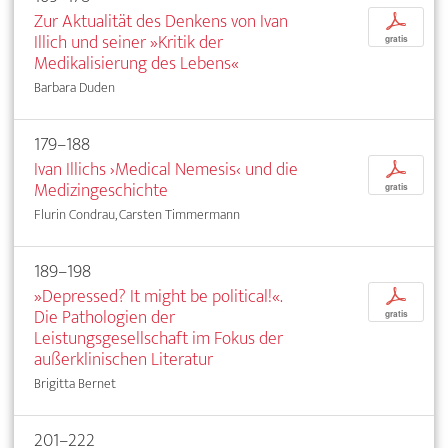
Zur Aktualität des Denkens von Ivan
p
Illich und seiner »Kritik der
gratis
Medikalisierung des Lebens«
Barbara Duden
179–188
Ivan Illichs ›Medical Nemesis‹ und die
p
Medizingeschichte
gratis
Flurin Condrau, Carsten Timmermann
189–198
»Depressed? It might be political!«.
p
Die Pathologien der
gratis
Leistungsgesellschaft im Fokus der
außerklinischen Literatur
Brigitta Bernet
201–222