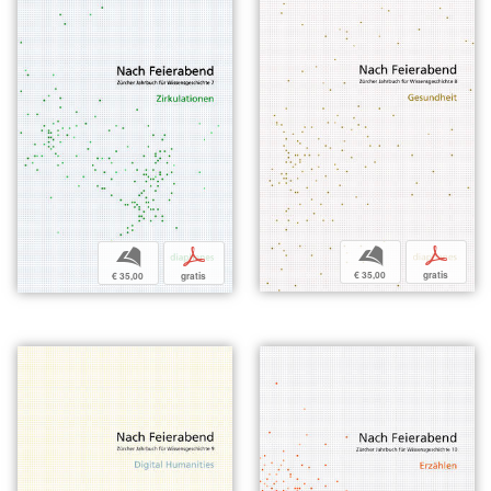
b
p
b
p
€ 35,00
gratis
€ 35,00
gratis