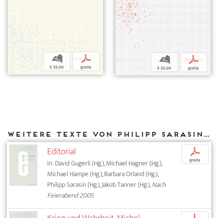
b
p
b
p
€ 35,00
gratis
€ 30,00
gratis
Weitere Texte von Philipp Sarasin bei DIAPHANES
Editorial
p
gratis
In: David Gugerli (Hg.), Michael Hagner (Hg.),
Michael Hampe (Hg.), Barbara Orland (Hg.),
Philipp Sarasin (Hg.), Jakob Tanner (Hg.),
Nach
Feierabend 2005