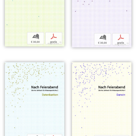
b
p
b
p
€ 30,00
gratis
€ 30,00
gratis