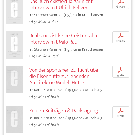
Das Buch existiert ja gar nicht.
p
Interview mit Ulrich Peltzer
€ 14,95
In: Stephan Kammer (Hg.), Karin Krauthausen
(Hg.),
Make it Real
Realismus ist keine Geisterbahn.
p
Interview mit Milo Rau
€ 14,95
In: Stephan Kammer (Hg.), Karin Krauthausen
(Hg.),
Make it Real
Von der spontanen Zuflucht über
p
die Eisenhütte zur lebenden
gratis
Architektur: Modell Hütte
In: Karin Krauthausen (Hg.), Rebekka Ladewig
(Hg.),
Modell Hütte
Zu den Beiträgen & Danksagung
p
€ 7,95
In: Karin Krauthausen (Hg.), Rebekka Ladewig
(Hg.),
Modell Hütte