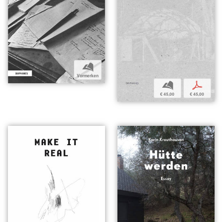
b
Vormerken
b
p
€ 45,00
€ 45,00