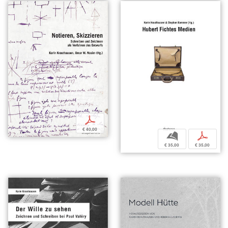
p
€ 40,00
b
p
€ 35,00
€ 35,00