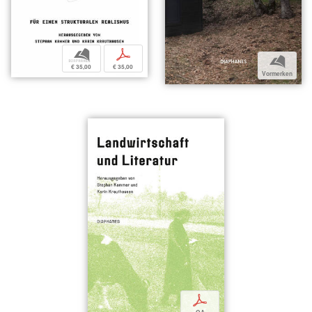
b
p
b
€ 35,00
€ 35,00
Vormerken
p