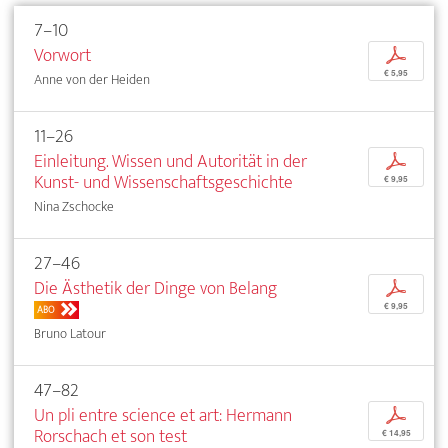
7–10
Vorwort
p
€ 5,95
Anne von der Heiden
11–26
Einleitung. Wissen und Autorität in der
p
Kunst- und Wissenschaftsgeschichte
€ 9,95
Nina Zschocke
27–46
Die Ästhetik der Dinge von Belang
p
€ 9,95
ABO
Bruno Latour
47–82
Un pli entre science et art: Hermann
p
Rorschach et son test
€ 14,95