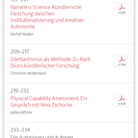
Nameless Science. Künstlerische
p
Forschung zwischen
€ 9,95
Institutionalisierung und kreativer
Autonomie
Rachel Mader
209–217
Dilettantismus als Methode. Zu Mark
p
Dions künstlerischer Forschung
€ 7,95
Christine Heidemann
219–232
Physical Capability Assessment. Ein
p
Gespräch mit Nina Zschocke
€ 9,95
Julika Gittner
233–234
Die Autorinnen und Autoren