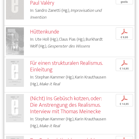
Paul Valéry
gratis
In: Sandro Zanetti (Hg.),
Improvisation und
Invention
Hüttenkunde
p
€ 9,95
In: Ute Holl (Hg.), Claus Pias (Hg.), Burkhardt
Wolf (Hg.),
Gespenster des Wissens
Für einen strukturalen Realismus.
p
Einleitung
€ 14,95
In: Stephan Kammer (Hg.), Karin Krauthausen
(Hg.),
Make it Real
(Nicht) Ins Gebüsch kotzen, oder:
p
Die Anstrengung des Realismus.
€ 14,95
Interview mit Thomas Meinecke
In: Stephan Kammer (Hg.), Karin Krauthausen
(Hg.),
Make it Real