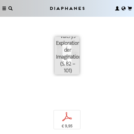
›My
Diaphanes
Psychology‹.
Überlegungen
zu Paul
Valérys
Exploration
der
Imagination
(S. 82 –
101)
p
€ 9,95