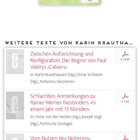
OA
Weitere Texte von Karin Krauthausen bei DIAPHANES
Zwischen Aufzeichnung und
p
Konfiguration. Der Beginn von Paul
€ 14,95
Valérys ›Cahiers‹
In: Karin Krauthausen (Hg.), Omar W. Nasim
(Hg.),
Notieren, Skizzieren
Schlachten. Anmerkungen zu
p
Rainer Werner Fassbinders ›In
€ 7,95
einem Jahr mit 13 Monden‹
In: Anne von der Heiden (Hg.), Joseph Vogl
(Hg.),
Politische Zoologie
Vom Nutzen des Notierens.
p