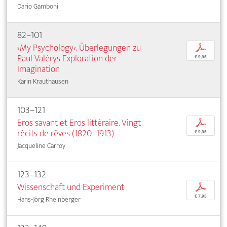
Dario Gamboni
82–101
›My Psychology‹. Überlegungen zu
p
Paul Valérys Exploration der
€ 9,95
Imagination
Karin Krauthausen
103–121
Eros savant et Eros littéraire. Vingt
p
récits de rêves (1820–1913)
€ 9,95
Jacqueline Carroy
123–132
Wissenschaft und Experiment
p
€ 7,95
Hans-Jörg Rheinberger