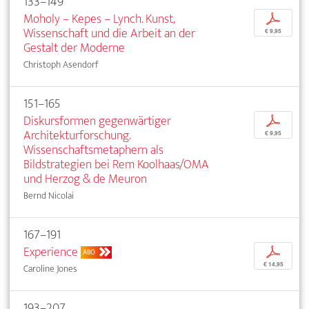
133–149
Moholy – Kepes – Lynch. Kunst,
p
Wissenschaft und die Arbeit an der
€ 9,95
Gestalt der Moderne
Christoph Asendorf
151–165
Diskursformen gegenwärtiger
p
Architekturforschung.
€ 9,95
Wissenschaftsmetaphern als
Bildstrategien bei Rem Koolhaas/OMA
und Herzog & de Meuron
Bernd Nicolai
167–191
Experience
p
ABO
€ 14,95
Caroline Jones
193–207