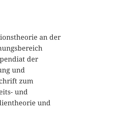
ionstheorie an der
chungsbereich
pendiat der
ung und
chrift zum
eits- und
dientheorie und