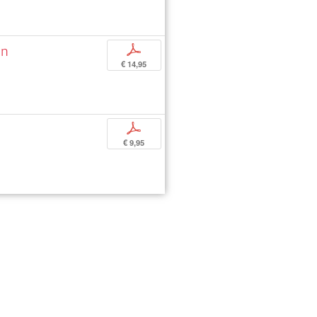
in
p
€ 14,95
p
€ 9,95