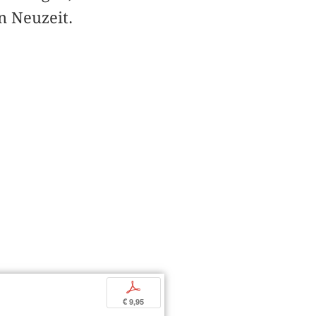
n Neuzeit.
p
€ 9,95