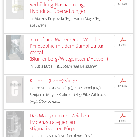
Verhüllung, Nachahmung,
€ 14,95
Hybridität, Übersetzungen
In: Markus Krajewski (Hg.), Harun Maye (Hg.),
Die Hyäne
Sumpf und Mauer. Oder: Was die
p
Philosophie mit dem Sumpf zu tun
€ 7,95
vorhat ...
(Blumenberg/Wittgenstein/Husserl)
In: Butis Butis (Hg.),
Stehende Gewässer
Kritzel – (Lese-)Gänge
p
€ 14,95
In: Christian Driesen (Hg.), Rea Köppel (Hg.),
Benjamin Meyer-Krahmer (Hg.), Eike Wittrock
(Hg.),
Über Kritzeln
Das Martyrium der Zeichen.
p
Evidenzstrategien am
€ 9,95
stigmatisierten Körper
In: Claus Pias (Hg.), Stefan Rieger (Hg.),