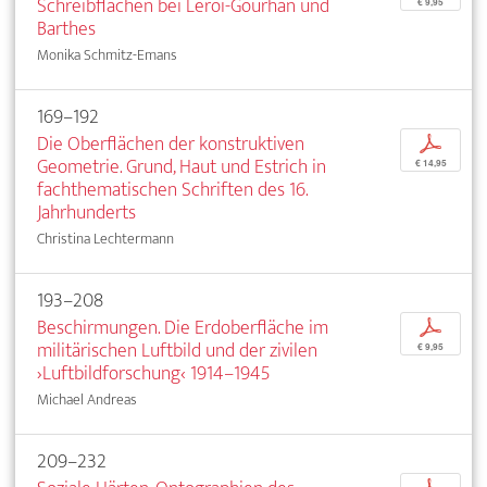
Schreibflächen bei Leroi-Gourhan und
€ 9,95
Barthes
Monika Schmitz-Emans
169–192
Die Oberflächen der konstruktiven
p
Geometrie. Grund, Haut und Estrich in
€ 14,95
fachthematischen Schriften des 16.
Jahrhunderts
Christina Lechtermann
193–208
Beschirmungen. Die Erdoberfläche im
p
militärischen Luftbild und der zivilen
€ 9,95
›Luftbildforschung‹ 1914–1945
Michael Andreas
209–232