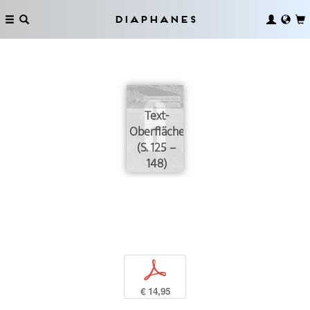
Diaphanes
Text-
Oberfläche
(S. 125 –
148)
p
€ 14,95