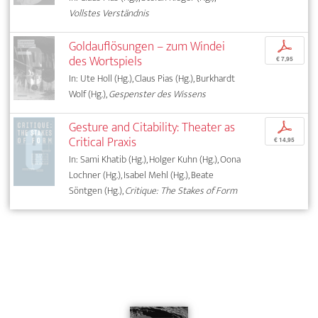
Vollstes Verständnis
Goldauflösungen – zum Windei
p
des Wortspiels
€ 7,95
In: Ute Holl (Hg.), Claus Pias (Hg.), Burkhardt
Wolf (Hg.),
Gespenster des Wissens
Gesture and Citability: Theater as
p
Critical Praxis
€ 14,95
In: Sami Khatib (Hg.), Holger Kuhn (Hg.), Oona
Lochner (Hg.), Isabel Mehl (Hg.), Beate
Söntgen (Hg.),
Critique: The Stakes of Form