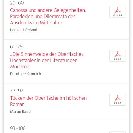
29–60
Canossa und andere Gelegenheiten.
p
Paradoxien und Dilemmata des
€ 14,95
Ausdrucks im Mittelalter
Harald Haferland
61–76
»Die Sinnenweide der Oberfläche«.
p
Hochstapler in der Literatur der
€ 9,95
Moderne
Dorothee Kimmich
77–92
Tücken der Oberfläche im höfischen
p
Roman
€ 9,95
Martin Baisch
93–106