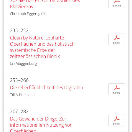
Soziale Härten. Ontographien des
p
Platzierens
€ 14,95
Christoph Eggersglüß
233–252
Clean by Nature. Lebhafte
p
Oberflächen und das holistisch-
€ 9,95
systemische Erbe der
zeitgenössischen Bionik
Jan Müggenburg
253–266
Die Oberflächlichkeit des Digitalen
p
€ 9,95
Till A. Heilmann
267–282
Das Gewand der Dinge. Zur
p
informationellen Nutzung von
€ 9,95
Oberflächen