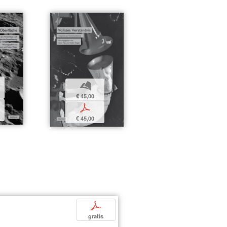
b
€ 45,00
p
€ 45,00
p
gratis