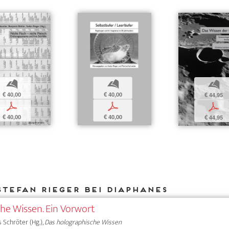
b
b
b
€ 40,00
€ 40,00
€ 44,95
p
p
p
€ 40,00
€ 40,00
€ 44,95
Stefan Rieger bei DIAPHANES
he Wissen. Ein Vorwort
ns Schröter (Hg.),
Das holographische Wissen