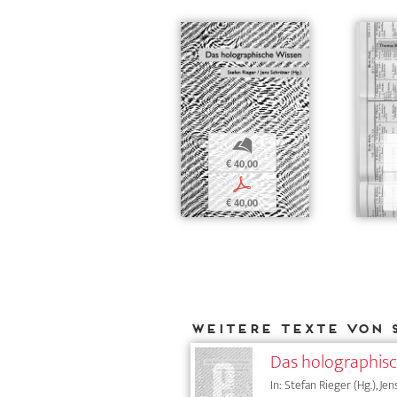
b
€ 40,00
p
€ 40,00
Weitere Texte von 
Das holographisc
In: Stefan Rieger (Hg.), Je