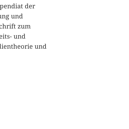
pendiat der
ung und
chrift zum
eits- und
dientheorie und