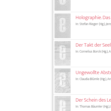
Holographie. Das
In: Stefan Rieger (Hg.), Je
Der Takt der See
In: Cornelius Borck (Hg.), 
Ungewollte Abstr
In: Claudia Blümle (Hg.), A
Der Schein des L
In: Thomas Bäumler (Hg.), 