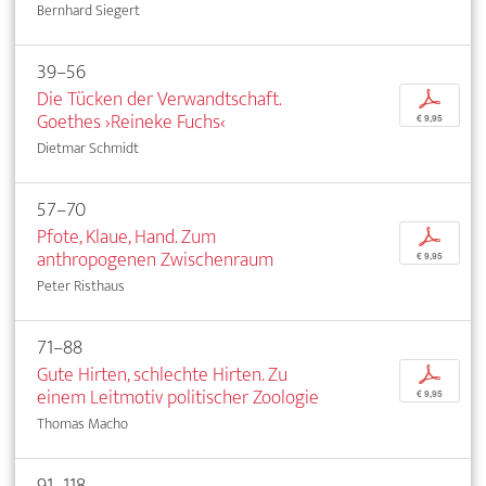
Bernhard Siegert
39–56
Die Tücken der Verwandtschaft.
p
Goethes ›Reineke Fuchs‹
€ 9,95
Dietmar Schmidt
57–70
Pfote, Klaue, Hand. Zum
p
anthropogenen Zwischenraum
€ 9,95
Peter Risthaus
71–88
Gute Hirten, schlechte Hirten. Zu
p
einem Leitmotiv politischer Zoologie
€ 9,95
Thomas Macho
91–118