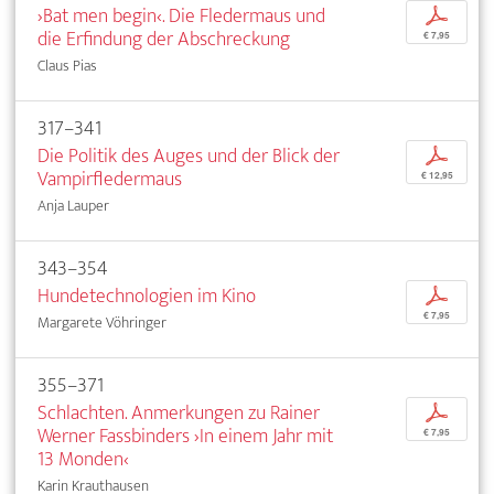
›Bat men begin‹. Die Fledermaus und
p
die Erfindung der Abschreckung
€ 7,95
Claus Pias
317–341
Die Politik des Auges und der Blick der
p
Vampirfledermaus
€ 12,95
Anja Lauper
343–354
Hundetechnologien im Kino
p
€ 7,95
Margarete Vöhringer
355–371
Schlachten. Anmerkungen zu Rainer
p
Werner Fassbinders ›In einem Jahr mit
€ 7,95
13 Monden‹
Karin Krauthausen