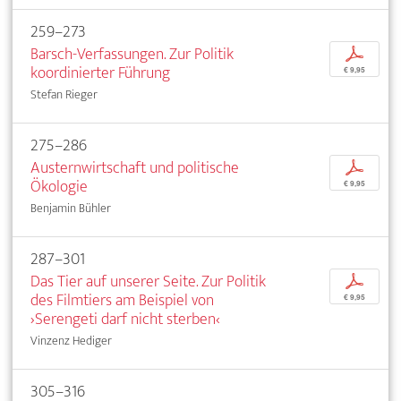
259–273
Barsch-Verfassungen. Zur Politik
p
koordinierter Führung
€ 9,95
Stefan Rieger
275–286
Austernwirtschaft und politische
p
Ökologie
€ 9,95
Benjamin Bühler
287–301
Das Tier auf unserer Seite. Zur Politik
p
des Filmtiers am Beispiel von
€ 9,95
›Serengeti darf nicht sterben‹
Vinzenz Hediger
305–316