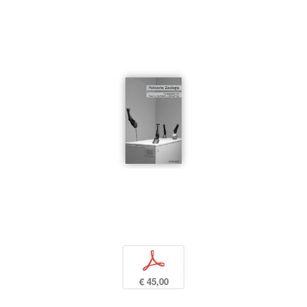
p
€ 45,00