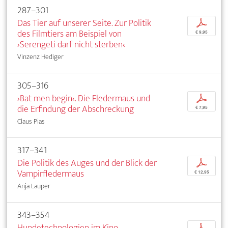
287–301
Das Tier auf unserer Seite. Zur Politik
p
des Filmtiers am Beispiel von
€ 9,95
›Serengeti darf nicht sterben‹
Vinzenz Hediger
305–316
›Bat men begin‹. Die Fledermaus und
p
die Erfindung der Abschreckung
€ 7,95
Claus Pias
317–341
Die Politik des Auges und der Blick der
p
Vampirfledermaus
€ 12,95
Anja Lauper
343–354
Hundetechnologien im Kino
p