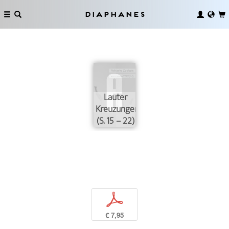
Diaphanes
Lauter
Kreuzungen
(S. 15 – 22)
p
€ 7,95