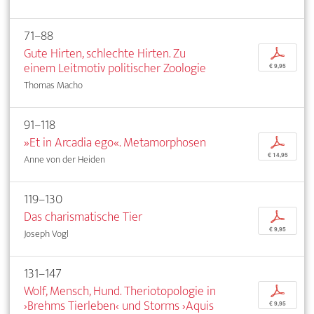
71–88
Gute Hirten, schlechte Hirten. Zu
p
einem Leitmotiv politischer Zoologie
€ 9,95
Thomas Macho
91–118
»Et in Arcadia ego«. Metamorphosen
p
€ 14,95
Anne von der Heiden
119–130
Das charismatische Tier
p
€ 9,95
Joseph Vogl
131–147
Wolf, Mensch, Hund. Theriotopologie in
p
›Brehms Tierleben‹ und Storms ›Aquis
€ 9,95