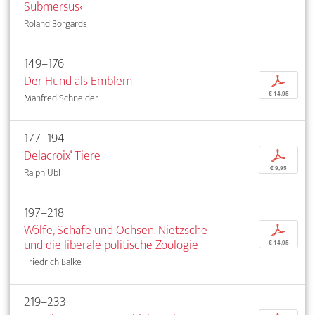
Submersus‹
Roland Borgards
149–176
Der Hund als Emblem
p
€ 14,95
Manfred Schneider
177–194
Delacroix‘ Tiere
p
€ 9,95
Ralph Ubl
197–218
Wölfe, Schafe und Ochsen. Nietzsche
p
und die liberale politische Zoologie
€ 14,95
Friedrich Balke
219–233