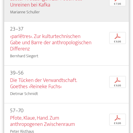
Unreinen bei Kafka
€ 7,95
Marianne Schuller
23–37
›parlêtres‹. Zur kulturtechnischen
p
Gabe und Barre der anthropologischen
€ 9,95
Differenz
Bernhard Siegert
39–56
Die Tücken der Verwandtschaft.
p
Goethes ›Reineke Fuchs‹
€ 9,95
Dietmar Schmidt
57–70
Pfote, Klaue, Hand. Zum
p
anthropogenen Zwischenraum
€ 9,95
Peter Risthaus