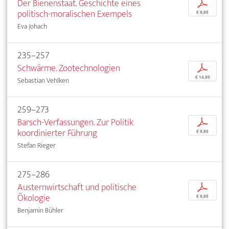
Der Bienenstaat. Geschichte eines
p
politisch-moralischen Exempels
€ 9,95
Eva Johach
235–257
Schwärme. Zootechnologien
p
€ 14,95
Sebastian Vehlken
259–273
Barsch-Verfassungen. Zur Politik
p
koordinierter Führung
€ 9,95
Stefan Rieger
275–286
Austernwirtschaft und politische
p
Ökologie
€ 9,95
Benjamin Bühler