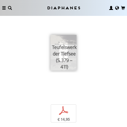
Diaphanes
Teufelswerk
der Tiefsee
(S. 379 –
411)
p
€ 14,95