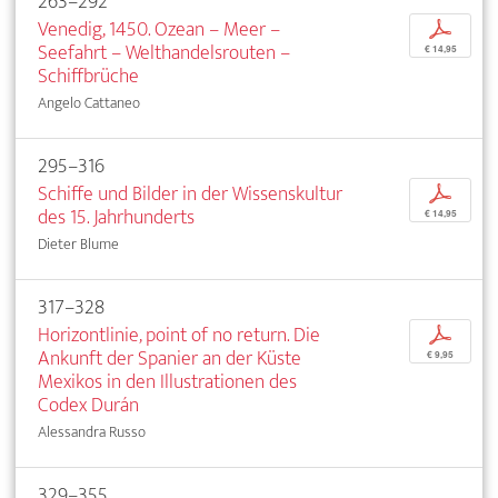
263–292
Venedig, 1450. Ozean – Meer –
p
Seefahrt – Welthandelsrouten –
€ 14,95
Schiffbrüche
Angelo Cattaneo
295–316
Schiffe und Bilder in der Wissenskultur
p
des 15. Jahrhunderts
€ 14,95
Dieter Blume
317–328
Horizontlinie, point of no return. Die
p
Ankunft der Spanier an der Küste
€ 9,95
Mexikos in den Illustrationen des
Codex Durán
Alessandra Russo
329–355