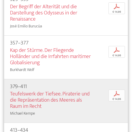
Der Begriff der Alterität und die
p
Darstellung des Odysseus in der
€ 14,95
Renaissance
José Emilio Burucúa
357–377
Kap der Stürme. Der Fliegende
p
Holländer und die Irrfahrten maritimer
€ 14,95
Globalisierung
Burkhardt Wolf
379–411
Teufelswerk der Tiefsee. Piraterie und
p
die Repräsentation des Meeres als
€ 14,95
Raum im Recht
Michael Kempe
413–434