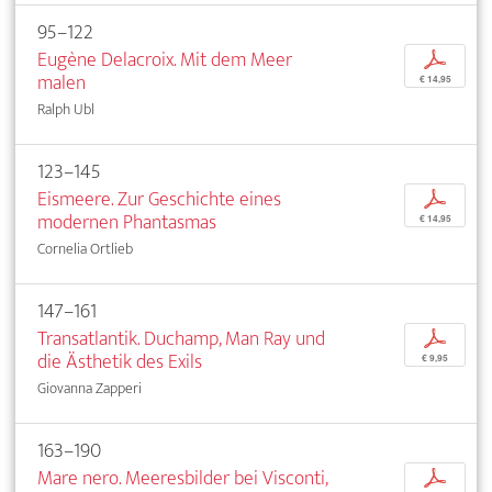
95–122
Eugène Delacroix. Mit dem Meer
p
malen
€ 14,95
Ralph Ubl
123–145
Eismeere. Zur Geschichte eines
p
modernen Phantasmas
€ 14,95
Cornelia Ortlieb
147–161
Transatlantik. Duchamp, Man Ray und
p
die Ästhetik des Exils
€ 9,95
Giovanna Zapperi
163–190
Mare nero. Meeresbilder bei Visconti,
p