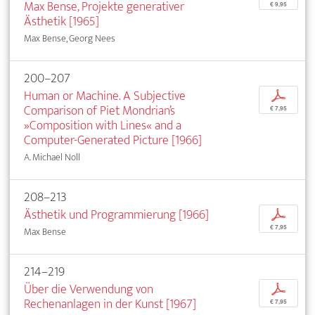
Max Bense, Projekte generativer
€ 9,95
Ästhetik [1965]
Max Bense, Georg Nees
200–207
Human or Machine. A Subjective
p
Comparison of Piet Mondrian’s
€ 7,95
»Composition with Lines« and a
Computer-Generated Picture [1966]
A. Michael Noll
208–213
Ästhetik und Programmierung [1966]
p
€ 7,95
Max Bense
214–219
Über die Verwendung von
p
Rechenanlagen in der Kunst [1967]
€ 7,95