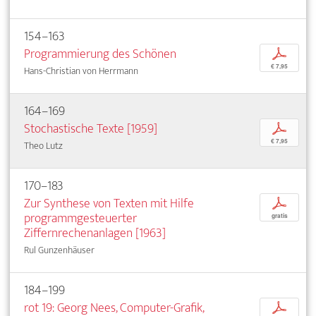
154–163
Programmierung des Schönen
p
€ 7,95
Hans-Christian von Herrmann
164–169
Stochastische Texte [1959]
p
€ 7,95
Theo Lutz
170–183
Zur Synthese von Texten mit Hilfe
p
programmgesteuerter
gratis
Ziffernrechenanlagen [1963]
Rul Gunzenhäuser
184–199
rot 19: Georg Nees, Computer-Grafik,
p