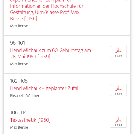
Information an der Hochschule für
Gestaltung, Ulm/Klasse Prof. Max
Bense [1956]
Max Bense
96–101
Henri Michaux zum 60. Geburtstag am
p
28. Mai 1959 [1959]
€ 7,95
Max Bense
102–105
Henri Michaux – geplanter Zufall
p
€ 5,95
Elisabeth Walther
106–114
Textästhetik [1960]
p
€ 7,95
Max Bense