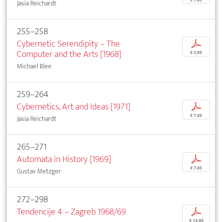
Jasia Reichardt
255–258
Cybernetic Serendipity – The
p
Computer and the Arts [1968]
€ 5,95
Michael Blee
259–264
Cybernetics, Art and Ideas [1971]
p
€ 7,95
Jasia Reichardt
265–271
Automata in History [1969]
p
€ 7,95
Gustav Metzger
272–298
Tendencije 4 – Zagreb 1968/69
p
€ 14,95