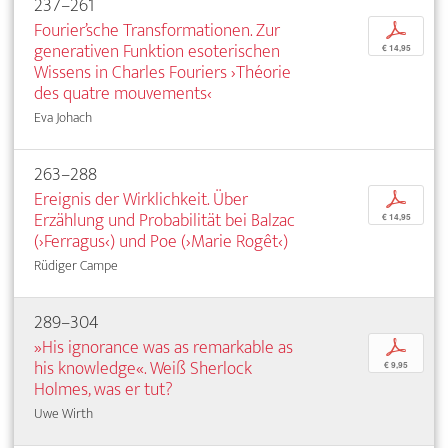
237–261
Fourier’sche Transformationen. Zur
p
generativen Funktion esoterischen
€ 14,95
Wissens in Charles Fouriers ›Théorie
des quatre mouvements‹
Eva Johach
263–288
Ereignis der Wirklichkeit. Über
p
Erzählung und Probabilität bei Balzac
€ 14,95
(›Ferragus‹) und Poe (›Marie Rogêt‹)
Rüdiger Campe
289–304
»His ignorance was as remarkable as
p
his knowledge«. Weiß Sherlock
€ 9,95
Holmes, was er tut?
Uwe Wirth