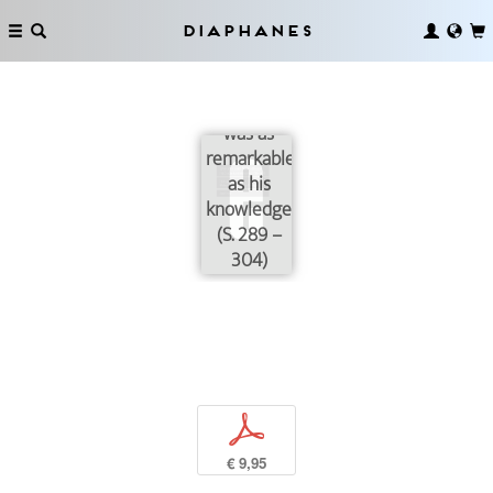
Diaphanes
»His
ignorance
was as
remarkable
as his
knowledge«
(S. 289 –
304)
p
€ 9,95