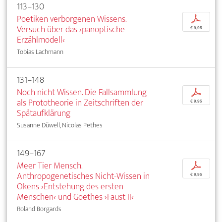
113–130
Poetiken verborgenen Wissens.
p
Versuch über das ›panoptische
€ 9,95
Erzählmodell‹
Tobias Lachmann
131–148
Noch nicht Wissen. Die Fallsammlung
p
als Prototheorie in Zeitschriften der
€ 9,95
Spätaufklärung
Susanne Düwell, Nicolas Pethes
149–167
Meer Tier Mensch.
p
Anthropogenetisches Nicht-Wissen in
€ 9,95
Okens ›Entstehung des ersten
Menschen‹ und Goethes ›Faust II‹
Roland Borgards