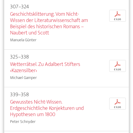
307–324
Geschichtsklitterung. Vom Nicht-
p
Wissen der Literaturwissenschaft am
€ 9,95
Beispiel des historischen Romans –
Naubert und Scott
Manuela Günter
325–338
Wetterrätsel. Zu Adalbert Stifters
p
›Kazensilber‹
€ 9,95
Michael Gamper
339–358
Gewusstes Nicht-Wissen.
p
Erdgeschichtliche Konjekturen und
€ 9,95
Hypothesen um 1800
Peter Schnyder