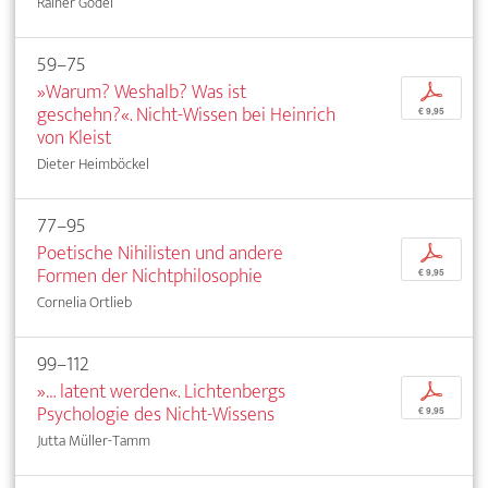
Rainer Godel
59–75
»Warum? Weshalb? Was ist
p
geschehn?«. Nicht-Wissen bei Heinrich
€ 9,95
von Kleist
Dieter Heimböckel
77–95
Poetische Nihilisten und andere
p
Formen der Nichtphilosophie
€ 9,95
Cornelia Ortlieb
99–112
»… latent werden«. Lichtenbergs
p
Psychologie des Nicht-Wissens
€ 9,95
Jutta Müller-Tamm