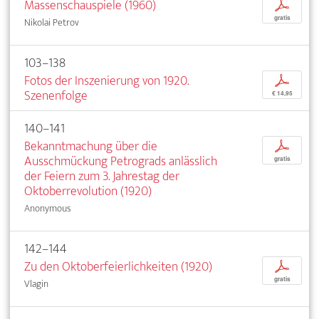
Massenschauspiele (1960)
p
gratis
Nikolai Petrov
103–138
Fotos der Inszenierung von 1920.
p
Szenenfolge
€ 14,95
140–141
Bekanntmachung über die
p
Ausschmückung Petrograds anlässlich
gratis
der Feiern zum 3. Jahrestag der
Oktoberrevolution (1920)
Anonymous
142–144
Zu den Oktoberfeierlichkeiten (1920)
p
gratis
Vlagin