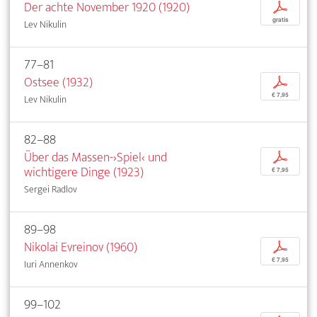
Der achte November 1920 (1920)
p
gratis
Lev Nikulin
77–81
Ostsee (1932)
p
€ 7,95
Lev Nikulin
82–88
Über das Massen-›Spiel‹ und
p
wichtigere Dinge (1923)
€ 7,95
Sergei Radlov
89–98
Nikolai Evreinov (1960)
p
€ 7,95
Iuri Annenkov
99–102