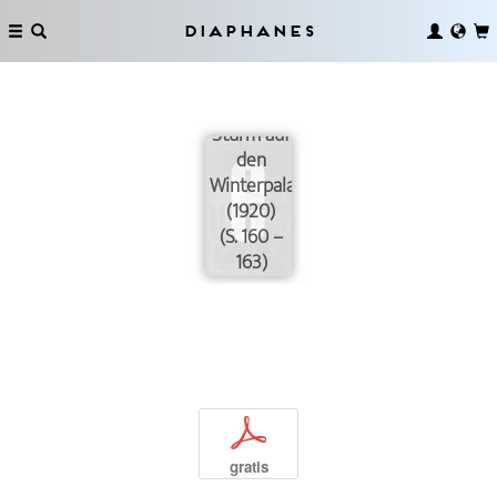
Diaphanes
Sturm auf
den
Winterpalast
(1920)
(S. 160 –
163)
p
gratis