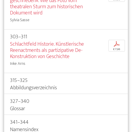
geschrieben«. Wie das Foto vom
theatralen Sturm zum historischen
Dokument wird
Sylvia Sasse
303–311
Schlachtfeld Historie. Künstlerische
p
Reenactments als partizipative De-
€ 7,95
Konstruktion von Geschichte
Inke Arns
315–325
Abbildungsverzeichnis
327–340
Glossar
341–344
Namensindex