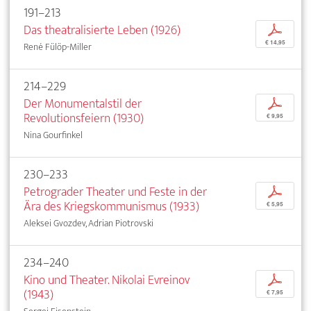
191–213
Das theatralisierte Leben (1926)
p
€ 14,95
René Fülöp-Miller
214–229
Der Monumentalstil der
p
Revolutionsfeiern (1930)
€ 9,95
Nina Gourfinkel
230–233
Petrograder Theater und Feste in der
p
Ära des Kriegskommunismus (1933)
€ 5,95
Aleksei Gvozdev, Adrian Piotrovski
234–240
Kino und Theater. Nikolai Evreinov
p
(1943)
€ 7,95