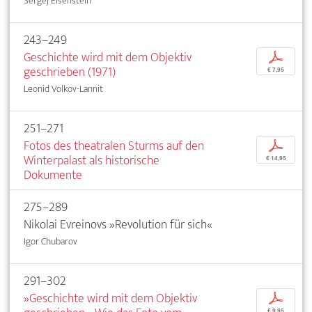
Sergej Eisenstein
243–249
Geschichte wird mit dem Objektiv
p
geschrieben (1971)
€ 7,95
Leonid Volkov-Lannit
251–271
Fotos des theatralen Sturms auf den
p
Winterpalast als historische
€ 14,95
Dokumente
275–289
Nikolai Evreinovs »Revolution für sich«
Igor Chubarov
291–302
»Geschichte wird mit dem Objektiv
p
€ 9,95