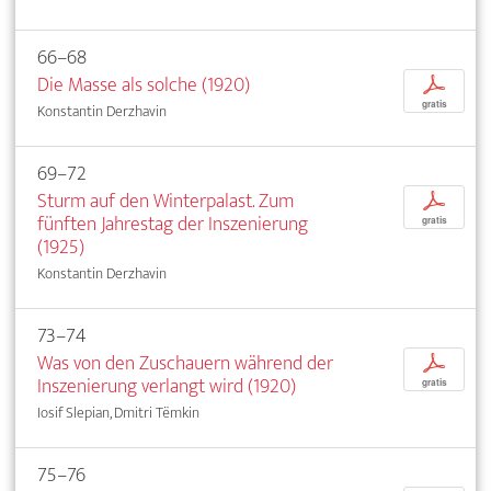
66–68
Die Masse als solche (1920)
p
gratis
Konstantin Derzhavin
69–72
Sturm auf den Winterpalast. Zum
p
fünften Jahrestag der Inszenierung
gratis
(1925)
Konstantin Derzhavin
73–74
Was von den Zuschauern während der
p
Inszenierung verlangt wird (1920)
gratis
Iosif Slepian, Dmitri Tëmkin
75–76