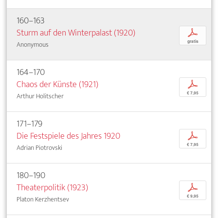
160–163
Sturm auf den Winterpalast (1920)
p
gratis
Anonymous
164–170
Chaos der Künste (1921)
p
€ 7,95
Arthur Holitscher
171–179
Die Festspiele des Jahres 1920
p
€ 7,95
Adrian Piotrovski
180–190
Theaterpolitik (1923)
p
€ 9,95
Platon Kerzhentsev