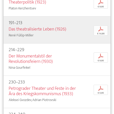
Theaterpolitik (1923)
p
€ 9,95
Platon Kerzhentsev
191–213
Das theatralisierte Leben (1926)
p
€ 14,95
René Fülöp-Miller
214–229
Der Monumentalstil der
p
Revolutionsfeiern (1930)
€ 9,95
Nina Gourfinkel
230–233
Petrograder Theater und Feste in der
p
Ära des Kriegskommunismus (1933)
€ 5,95
Aleksei Gvozdev, Adrian Piotrovski