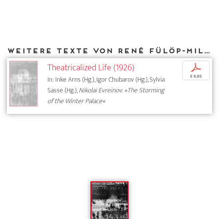
Weitere Texte von René Fülöp-Miller bei DIAPHANES
Theatricalized Life (1926)
p
€ 9,95
In: Inke Arns (Hg.), Igor Chubarov (Hg.), Sylvia
Sasse (Hg.),
Nikolai Evreinov: »The Storming
of the Winter Palace«