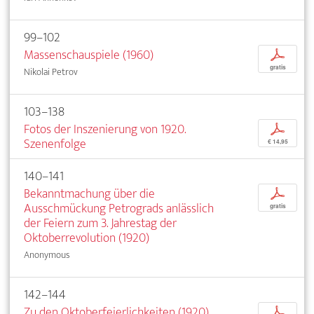
99–102
Massenschauspiele (1960)
p
gratis
Nikolai Petrov
103–138
Fotos der Inszenierung von 1920.
p
Szenenfolge
€ 14,95
140–141
Bekanntmachung über die
p
Ausschmückung Petrograds anlässlich
gratis
der Feiern zum 3. Jahrestag der
Oktoberrevolution (1920)
Anonymous
142–144
Zu den Oktoberfeierlichkeiten (1920)
p