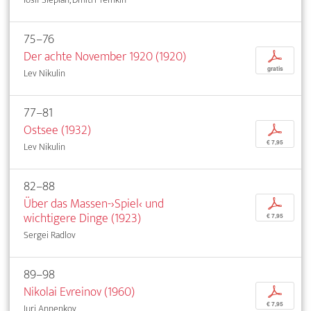
75–76
Der achte November 1920 (1920)
p
gratis
Lev Nikulin
77–81
Ostsee (1932)
p
€ 7,95
Lev Nikulin
82–88
Über das Massen-›Spiel‹ und
p
wichtigere Dinge (1923)
€ 7,95
Sergei Radlov
89–98
Nikolai Evreinov (1960)
p
€ 7,95
Iuri Annenkov