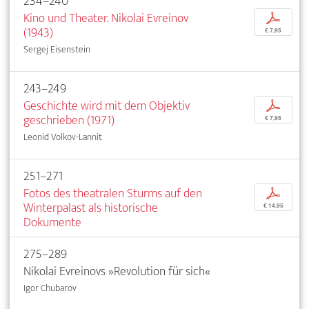
234–240
Kino und Theater. Nikolai Evreinov
p
(1943)
€ 7,95
Sergej Eisenstein
243–249
Geschichte wird mit dem Objektiv
p
geschrieben (1971)
€ 7,95
Leonid Volkov-Lannit
251–271
Fotos des theatralen Sturms auf den
p
Winterpalast als historische
€ 14,95
Dokumente
275–289
Nikolai Evreinovs »Revolution für sich«
Igor Chubarov