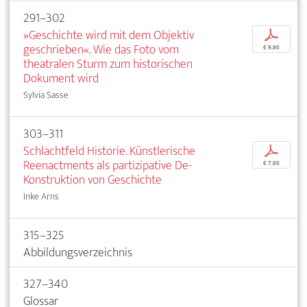
291–302
»Geschichte wird mit dem Objektiv
p
geschrieben«. Wie das Foto vom
€ 9,95
theatralen Sturm zum historischen
Dokument wird
Sylvia Sasse
303–311
Schlachtfeld Historie. Künstlerische
p
Reenactments als partizipative De-
€ 7,95
Konstruktion von Geschichte
Inke Arns
315–325
Abbildungsverzeichnis
327–340
Glossar