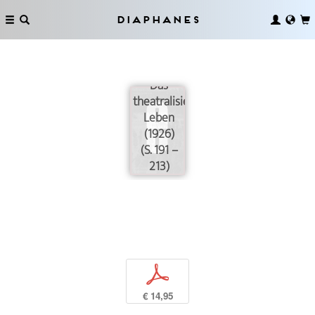
Diaphanes
Das
theatralisierte
Leben
(1926)
(S. 191 –
213)
p
€ 14,95