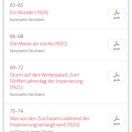
63–65
Ein Wunder (1920)
p
gratis
Konstantin Derzhavin
66–68
Die Masse als solche (1920)
p
gratis
Konstantin Derzhavin
69–72
Sturm auf den Winterpalast. Zum
p
fünften Jahrestag der Inszenierung
gratis
(1925)
Konstantin Derzhavin
73–74
Was von den Zuschauern während der
p
Inszenierung verlangt wird (1920)
gratis
Iosif Slepian, Dmitri Tëmkin