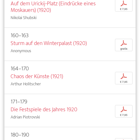
Auf dem Urickij-Platz (Eindrücke eines
p
Moskauers) (1920)
€ 7,95
Nikolai Shubski
160–163
Sturm auf den Winterpalast (1920)
p
gratis
Anonymous
164–170
Chaos der Künste (1921)
p
€ 7,95
Arthur Holitscher
171–179
Die Festspiele des Jahres 1920
p
€ 7,95
Adrian Piotrovski
180–190