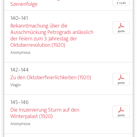
Szenenfolge
€ 14,95
140–141
Bekanntmachung über die
p
Ausschmückung Petrograds anlässlich
gratis
der Feiern zum 3. Jahrestag der
Oktoberrevolution (1920)
Anonymous
142–144
Zu den Oktoberfeierlichkeiten (1920)
p
gratis
Vlagin
145–146
Die Inszenierung Sturm auf den
p
Winterpalast (1920)
gratis
Anonymous