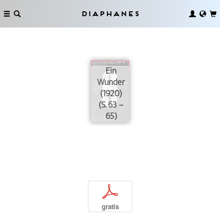
Diaphanes
Ein
Wunder
(1920)
(S. 63 –
65)
p
gratis