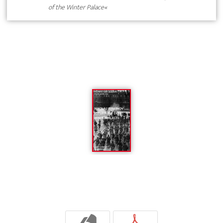
of the Winter Palace«
b
p