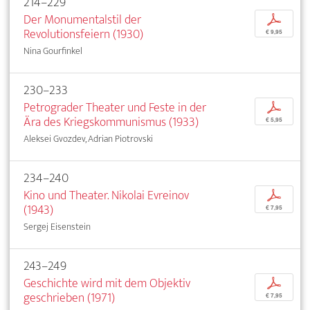
214–229
Der Monumentalstil der
p
Revolutionsfeiern (1930)
€ 9,95
Nina Gourfinkel
230–233
Petrograder Theater und Feste in der
p
Ära des Kriegskommunismus (1933)
€ 5,95
Aleksei Gvozdev, Adrian Piotrovski
234–240
Kino und Theater. Nikolai Evreinov
p
(1943)
€ 7,95
Sergej Eisenstein
243–249
Geschichte wird mit dem Objektiv
p
geschrieben (1971)
€ 7,95