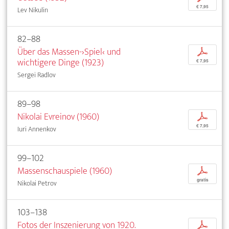
€ 7,95
Lev Nikulin
82–88
Über das Massen-›Spiel‹ und
p
wichtigere Dinge (1923)
€ 7,95
Sergei Radlov
89–98
Nikolai Evreinov (1960)
p
€ 7,95
Iuri Annenkov
99–102
Massenschauspiele (1960)
p
gratis
Nikolai Petrov
103–138
Fotos der Inszenierung von 1920.
p