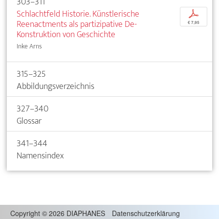
303–311
Schlachtfeld Historie. Künstlerische
p
Reenactments als partizipative De-
€ 7,95
Konstruktion von Geschichte
Inke Arns
315–325
Abbildungsverzeichnis
327–340
Glossar
341–344
Namensindex
Copyright
©
2026 DIAPHANES
Datenschutzerklärung