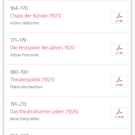
164–170
Chaos der Künste (1921)
p
€ 7,95
Arthur Holitscher
171–179
Die Festspiele des Jahres 1920
p
€ 7,95
Adrian Piotrovski
180–190
Theaterpolitik (1923)
p
€ 9,95
Platon Kerzhentsev
191–213
Das theatralisierte Leben (1926)
p
€ 14,95
René Fülöp-Miller