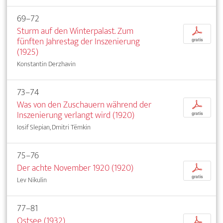
69–72
Sturm auf den Winterpalast. Zum
p
fünften Jahrestag der Inszenierung
gratis
(1925)
Konstantin Derzhavin
73–74
Was von den Zuschauern während der
p
Inszenierung verlangt wird (1920)
gratis
Iosif Slepian, Dmitri Tëmkin
75–76
Der achte November 1920 (1920)
p
gratis
Lev Nikulin
77–81
Ostsee (1932)
p