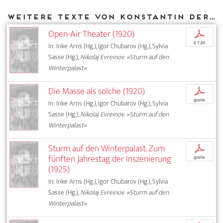
Weitere Texte von Konstantin Derzhavin bei DIAPHANES
Open-Air Theater (1920)
p
€ 7,95
In: Inke Arns (Hg.), Igor Chubarov (Hg.), Sylvia
Sasse (Hg.),
Nikolaj Evreinov: »Sturm auf den
Winterpalast«
Die Masse als solche (1920)
p
gratis
In: Inke Arns (Hg.), Igor Chubarov (Hg.), Sylvia
Sasse (Hg.),
Nikolaj Evreinov: »Sturm auf den
Winterpalast«
Sturm auf den Winterpalast. Zum
p
fünften Jahrestag der Inszenierung
gratis
(1925)
In: Inke Arns (Hg.), Igor Chubarov (Hg.), Sylvia
Sasse (Hg.),
Nikolaj Evreinov: »Sturm auf den
Winterpalast«