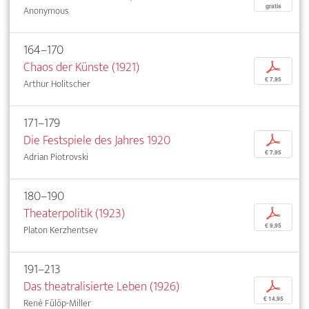
gratis
Anonymous
164–170
Chaos der Künste (1921)
p
€ 7,95
Arthur Holitscher
171–179
Die Festspiele des Jahres 1920
p
€ 7,95
Adrian Piotrovski
180–190
Theaterpolitik (1923)
p
€ 9,95
Platon Kerzhentsev
191–213
Das theatralisierte Leben (1926)
p
€ 14,95
René Fülöp-Miller