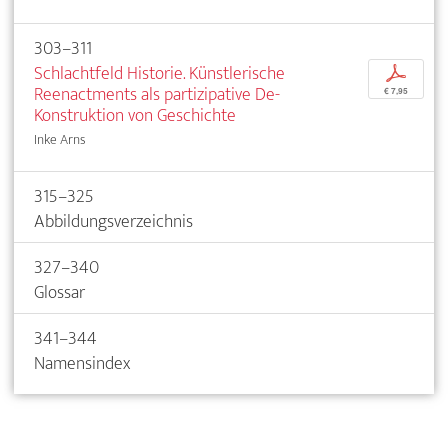
303–311
Schlachtfeld Historie. Künstlerische
p
Reenactments als partizipative De-
€ 7,95
Konstruktion von Geschichte
Inke Arns
315–325
Abbildungsverzeichnis
327–340
Glossar
341–344
Namensindex