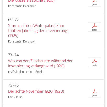
Die Masse als solche (1920)
p
gratis
Konstantin Derzhavin
69–72
Sturm auf den Winterpalast. Zum
p
fünften Jahrestag der Inszenierung
gratis
(1925)
Konstantin Derzhavin
73–74
Was von den Zuschauern während der
p
Inszenierung verlangt wird (1920)
gratis
Iosif Slepian, Dmitri Tëmkin
75–76
Der achte November 1920 (1920)
p
gratis
Lev Nikulin