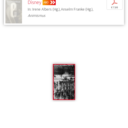
Disney
p
ABO
€ 7,95
In: Irene Albers (Hg.), Anselm Franke (Hg.),
Animismus