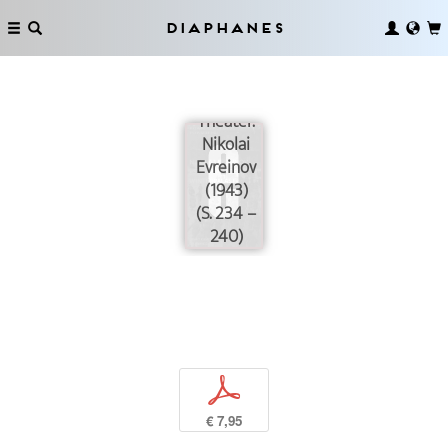
Diaphanes
Kino und
Theater.
Nikolai
Evreinov
(1943)
(S. 234 –
240)
p
€ 7,95