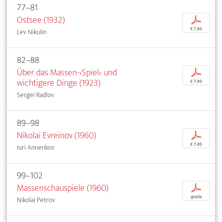
77–81
Ostsee (1932)
p
€ 7,95
Lev Nikulin
82–88
Über das Massen-›Spiel‹ und
p
wichtigere Dinge (1923)
€ 7,95
Sergei Radlov
89–98
Nikolai Evreinov (1960)
p
€ 7,95
Iuri Annenkov
99–102
Massenschauspiele (1960)
p
gratis
Nikolai Petrov