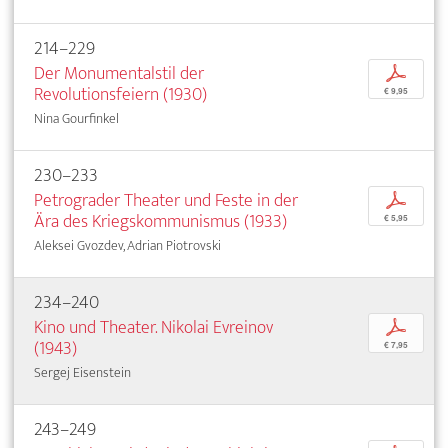
214–229
Der Monumentalstil der
p
Revolutionsfeiern (1930)
€ 9,95
Nina Gourfinkel
230–233
Petrograder Theater und Feste in der
p
Ära des Kriegskommunismus (1933)
€ 5,95
Aleksei Gvozdev, Adrian Piotrovski
234–240
Kino und Theater. Nikolai Evreinov
p
(1943)
€ 7,95
Sergej Eisenstein
243–249