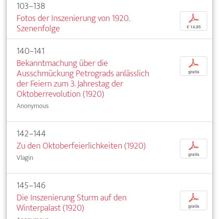
103–138
Fotos der Inszenierung von 1920.
p
Szenenfolge
€ 14,95
140–141
Bekanntmachung über die
p
Ausschmückung Petrograds anlässlich
gratis
der Feiern zum 3. Jahrestag der
Oktoberrevolution (1920)
Anonymous
142–144
Zu den Oktoberfeierlichkeiten (1920)
p
gratis
Vlagin
145–146
Die Inszenierung Sturm auf den
p
Winterpalast (1920)
gratis