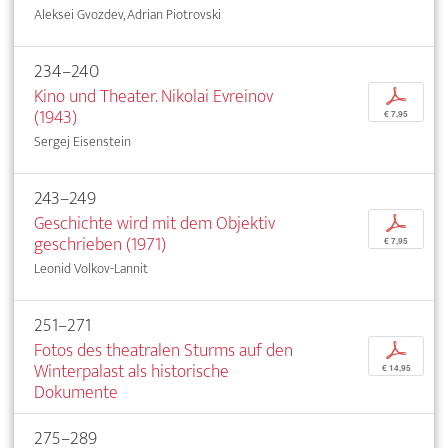
Aleksei Gvozdev, Adrian Piotrovski
234–240
Kino und Theater. Nikolai Evreinov
p
(1943)
€ 7,95
Sergej Eisenstein
243–249
Geschichte wird mit dem Objektiv
p
geschrieben (1971)
€ 7,95
Leonid Volkov-Lannit
251–271
Fotos des theatralen Sturms auf den
p
Winterpalast als historische
€ 14,95
Dokumente
275–289