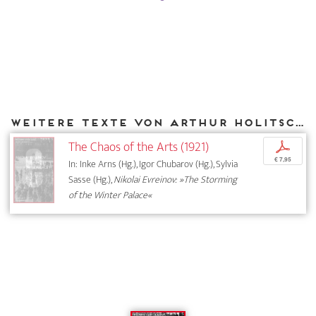
Weitere Texte von Arthur Holitscher bei DIAPHANES
The Chaos of the Arts (1921)
p
€ 7,95
In: Inke Arns (Hg.), Igor Chubarov (Hg.), Sylvia
Sasse (Hg.),
Nikolai Evreinov: »The Storming
of the Winter Palace«