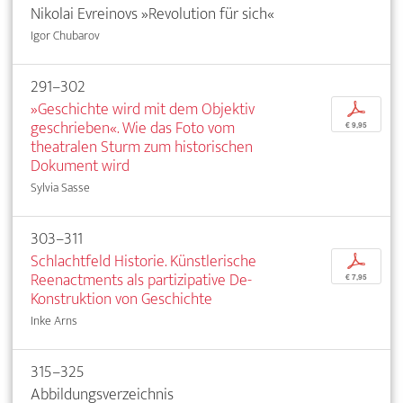
Nikolai Evreinovs »Revolution für sich«
Igor Chubarov
291–302
»Geschichte wird mit dem Objektiv
p
geschrieben«. Wie das Foto vom
€ 9,95
theatralen Sturm zum historischen
Dokument wird
Sylvia Sasse
303–311
Schlachtfeld Historie. Künstlerische
p
Reenactments als partizipative De-
€ 7,95
Konstruktion von Geschichte
Inke Arns
315–325
Abbildungsverzeichnis