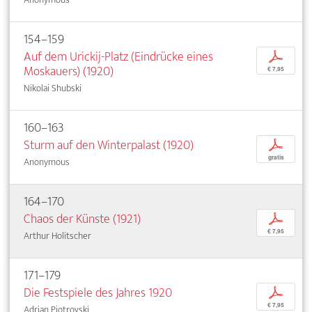
154–159
Auf dem Urickij-Platz (Eindrücke eines
p
Moskauers) (1920)
€ 7,95
Nikolai Shubski
160–163
Sturm auf den Winterpalast (1920)
p
gratis
Anonymous
164–170
Chaos der Künste (1921)
p
€ 7,95
Arthur Holitscher
171–179
Die Festspiele des Jahres 1920
p
€ 7,95
Adrian Piotrovski