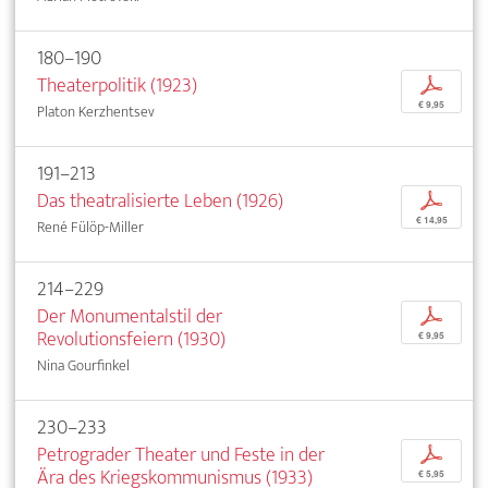
180–190
Theaterpolitik (1923)
p
€ 9,95
Platon Kerzhentsev
191–213
Das theatralisierte Leben (1926)
p
€ 14,95
René Fülöp-Miller
214–229
Der Monumentalstil der
p
Revolutionsfeiern (1930)
€ 9,95
Nina Gourfinkel
230–233
Petrograder Theater und Feste in der
p
Ära des Kriegskommunismus (1933)
€ 5,95