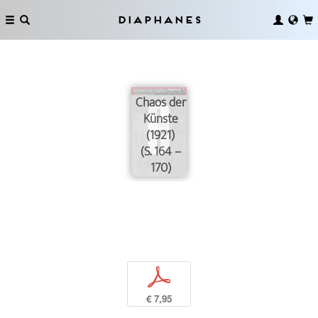
Diaphanes
Chaos der
Künste
(1921)
(S. 164 –
170)
p
€ 7,95