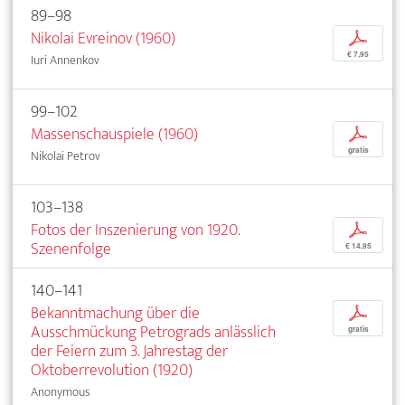
89–98
Nikolai Evreinov (1960)
p
€ 7,95
Iuri Annenkov
99–102
Massenschauspiele (1960)
p
gratis
Nikolai Petrov
103–138
Fotos der Inszenierung von 1920.
p
Szenenfolge
€ 14,95
140–141
Bekanntmachung über die
p
Ausschmückung Petrograds anlässlich
gratis
der Feiern zum 3. Jahrestag der
Oktoberrevolution (1920)
Anonymous