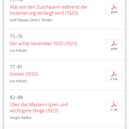
Was von den Zuschauern während der
p
Inszenierung verlangt wird (1920)
gratis
Iosif Slepian, Dmitri Tëmkin
75–76
Der achte November 1920 (1920)
p
gratis
Lev Nikulin
77–81
Ostsee (1932)
p
€ 7,95
Lev Nikulin
82–88
Über das Massen-›Spiel‹ und
p
wichtigere Dinge (1923)
€ 7,95
Sergei Radlov