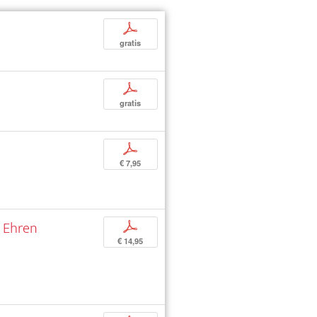
p
gratis
p
gratis
p
€ 7,95
u Ehren
p
€ 14,95