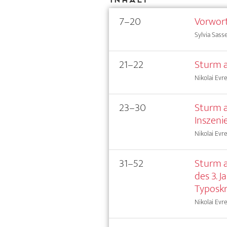
7–20
Vorwor
Sylvia Sass
21–22
Sturm a
Nikolai Evr
23–30
Sturm a
Inszeni
Nikolai Evr
31–52
Sturm a
des 3. 
Typoskr
Nikolai Evr