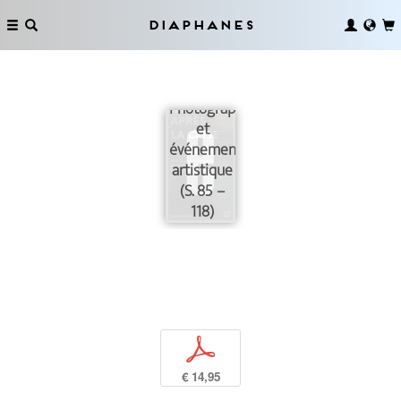
Diaphanes
Photographie
et
événement
artistique
(S. 85 –
118)
p
€ 14,95