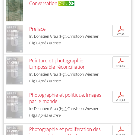
Conversation
OPEN
ACCESS
Préface
p
€ 7,95
In: Donatien Grau (Hg.), Christoph Wiesner
(Hg.),
Après la crise
Peinture et photographie.
p
L’impossible réconciliation
€ 14,95
In: Donatien Grau (Hg.), Christoph Wiesner
(Hg.),
Après la crise
Photographie et politique. Images
p
par le monde
€ 14,95
In: Donatien Grau (Hg.), Christoph Wiesner
(Hg.),
Après la crise
Photographie et prolifération des
p
€ 14,95