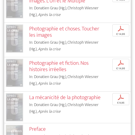
images. L’Un et le Multiple
In: Donatien Grau (Hg.), Christoph Wiesner
(Hg.),
Après la crise
Photographie et choses. Toucher
p
les images
€ 14,95
In: Donatien Grau (Hg.), Christoph Wiesner
(Hg.),
Après la crise
Photographie et fiction. Nos
p
histoires irréelles
€ 14,95
In: Donatien Grau (Hg.), Christoph Wiesner
(Hg.),
Après la crise
La mécanicité de la photographie
p
€ 9,95
In: Donatien Grau (Hg.), Christoph Wiesner
(Hg.),
Après la crise
Preface