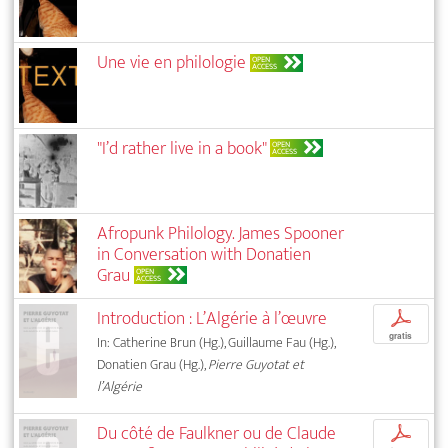
Une vie en philologie
OPEN
ACCESS
"I’d rather live in a book"
OPEN
ACCESS
Afropunk Philology. James Spooner
in Conversation with Donatien
Grau
OPEN
ACCESS
Introduction : L’Algérie à l’œuvre
p
gratis
In: Catherine Brun (Hg.), Guillaume Fau (Hg.),
Donatien Grau (Hg.),
Pierre Guyotat et
l’Algérie
Du côté de Faulkner ou de Claude
p