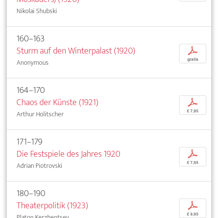
Nikolai Shubski
160–163
Sturm auf den Winterpalast (1920)
p
gratis
Anonymous
164–170
Chaos der Künste (1921)
p
€ 7,95
Arthur Holitscher
171–179
Die Festspiele des Jahres 1920
p
€ 7,95
Adrian Piotrovski
180–190
Theaterpolitik (1923)
p
€ 9,95
Platon Kerzhentsev