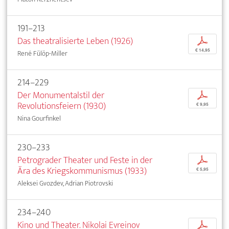
191–213
Das theatralisierte Leben (1926)
p
€ 14,95
René Fülöp-Miller
214–229
Der Monumentalstil der
p
Revolutionsfeiern (1930)
€ 9,95
Nina Gourfinkel
230–233
Petrograder Theater und Feste in der
p
Ära des Kriegskommunismus (1933)
€ 5,95
Aleksei Gvozdev, Adrian Piotrovski
234–240
Kino und Theater. Nikolai Evreinov
p