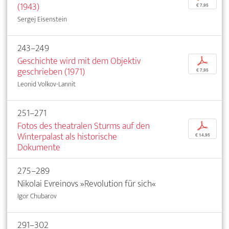
(1943)
€ 7,95
Sergej Eisenstein
243–249
Geschichte wird mit dem Objektiv
p
geschrieben (1971)
€ 7,95
Leonid Volkov-Lannit
251–271
Fotos des theatralen Sturms auf den
p
Winterpalast als historische
€ 14,95
Dokumente
275–289
Nikolai Evreinovs »Revolution für sich«
Igor Chubarov
291–302