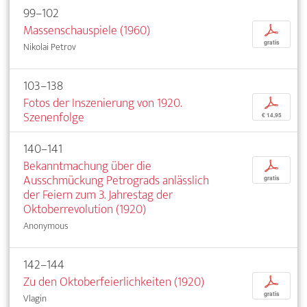
99–102
Massenschauspiele (1960)
p
gratis
Nikolai Petrov
103–138
Fotos der Inszenierung von 1920.
p
Szenenfolge
€ 14,95
140–141
Bekanntmachung über die
p
Ausschmückung Petrograds anlässlich
gratis
der Feiern zum 3. Jahrestag der
Oktoberrevolution (1920)
Anonymous
142–144
Zu den Oktoberfeierlichkeiten (1920)
p
gratis
Vlagin