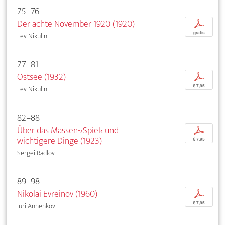
75–76
Der achte November 1920 (1920)
p
gratis
Lev Nikulin
77–81
Ostsee (1932)
p
€ 7,95
Lev Nikulin
82–88
Über das Massen-›Spiel‹ und
p
wichtigere Dinge (1923)
€ 7,95
Sergei Radlov
89–98
Nikolai Evreinov (1960)
p
€ 7,95
Iuri Annenkov