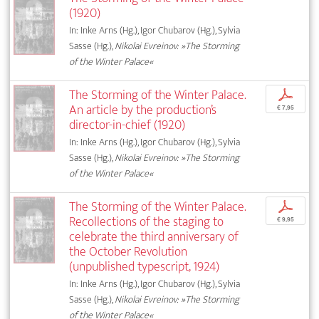
(1920)
In: Inke Arns (Hg.), Igor Chubarov (Hg.), Sylvia
Sasse (Hg.),
Nikolai Evreinov: »The Storming
of the Winter Palace«
The Storming of the Winter Palace.
p
An article by the production’s
€ 7,95
director-in-chief (1920)
In: Inke Arns (Hg.), Igor Chubarov (Hg.), Sylvia
Sasse (Hg.),
Nikolai Evreinov: »The Storming
of the Winter Palace«
The Storming of the Winter Palace.
p
Recollections of the staging to
€ 9,95
celebrate the third anniversary of
the October Revolution
(unpublished typescript, 1924)
In: Inke Arns (Hg.), Igor Chubarov (Hg.), Sylvia
Sasse (Hg.),
Nikolai Evreinov: »The Storming
of the Winter Palace«