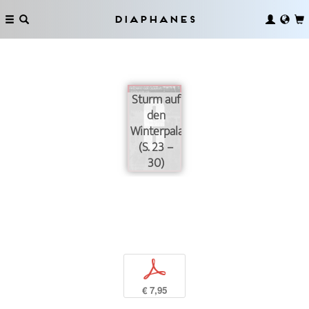
Diaphanes
Sturm auf
den
Winterpalast
(S. 23 –
30)
p
€ 7,95