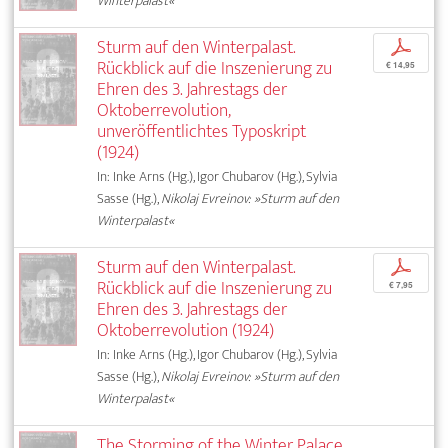
Winterpalast«
Sturm auf den Winterpalast.
p
Rückblick auf die Inszenierung zu
€ 14,95
Ehren des 3. Jahrestags der
Oktoberrevolution,
unveröffentlichtes Typoskript
(1924)
In: Inke Arns (Hg.), Igor Chubarov (Hg.), Sylvia
Sasse (Hg.),
Nikolaj Evreinov: »Sturm auf den
Winterpalast«
Sturm auf den Winterpalast.
p
Rückblick auf die Inszenierung zu
€ 7,95
Ehren des 3. Jahrestags der
Oktoberrevolution (1924)
In: Inke Arns (Hg.), Igor Chubarov (Hg.), Sylvia
Sasse (Hg.),
Nikolaj Evreinov: »Sturm auf den
Winterpalast«
The Storming of the Winter Palace