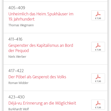
405–409
Unheimlich das Heim. Spukhäuser im
p
19. Jahrhundert
€ 7,95
Thomas Wegmann
411–416
Gespenster des Kapitalismus an Bord
p
der Pequod
€ 7,95
Niels Werber
417–422
Der Pöbel als Gespenst des Volks
p
€ 7,95
Roman Widder
423–430
Déjà-vu. Erinnerung an die Möglichkeit
p
€ 7,95
Burkhardt Wolf