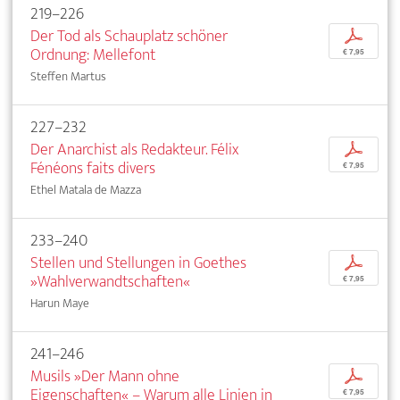
219–226
Der Tod als Schauplatz schöner
p
Ordnung: Mellefont
€ 7,95
Steffen Martus
227–232
Der Anarchist als Redakteur. Félix
p
Fénéons faits divers
€ 7,95
Ethel Matala de Mazza
233–240
Stellen und Stellungen in Goethes
p
»Wahlverwandtschaften«
€ 7,95
Harun Maye
241–246
Musils »Der Mann ohne
p
Eigenschaften« – Warum alle Linien in
€ 7,95