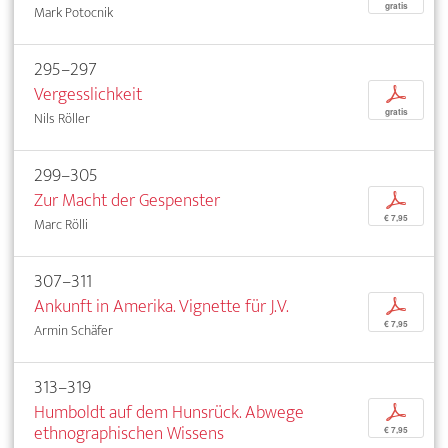
gratis
Mark Potocnik
295–297
Vergesslichkeit
p
gratis
Nils Röller
299–305
Zur Macht der Gespenster
p
€ 7,95
Marc Rölli
307–311
Ankunft in Amerika. Vignette für J.V.
p
€ 7,95
Armin Schäfer
313–319
Humboldt auf dem Hunsrück. Abwege
p
ethnographischen Wissens
€ 7,95