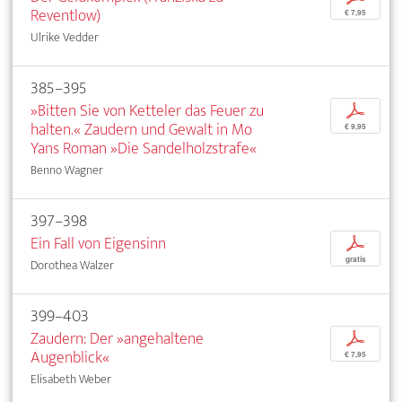
Reventlow)
€ 7,95
Ulrike Vedder
385–395
»Bitten Sie von Ketteler das Feuer zu
p
halten.« Zaudern und Gewalt in Mo
€ 9,95
Yans Roman »Die Sandelholzstrafe«
Benno Wagner
397–398
Ein Fall von Eigensinn
p
gratis
Dorothea Walzer
399–403
Zaudern: Der »angehaltene
p
Augenblick«
€ 7,95
Elisabeth Weber