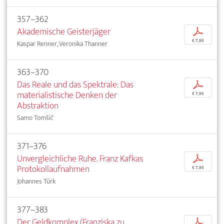
357–362
Akademische Geisterjäger
p
€ 7,95
Kaspar Renner, Veronika Thanner
363–370
Das Reale und das Spektrale: Das
p
materialistische Denken der
€ 7,95
Abstraktion
Samo Tomšič
371–376
Unvergleichliche Ruhe. Franz Kafkas
p
Protokollaufnahmen
€ 7,95
Johannes Türk
377–383
Der Geldkomplex (Franziska zu
p