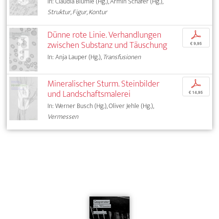
In: Claudia Blümle (Hg.), Armin Schäfer (Hg.),
Struktur, Figur, Kontur
Dünne rote Linie. Verhandlungen
p
zwischen Substanz und Täuschung
€ 9,95
In: Anja Lauper (Hg.),
Transfusionen
Mineralischer Sturm. Steinbilder
p
und Landschaftsmalerei
€ 14,95
In: Werner Busch (Hg.), Oliver Jehle (Hg.),
Vermessen