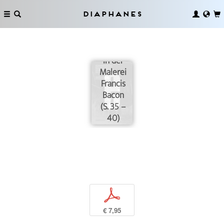
Diaphanes
Seichte
Tiefe. Zum
Gespenstischen
in der
Malerei
Francis
Bacon
(S. 35 –
40)
p
€ 7,95