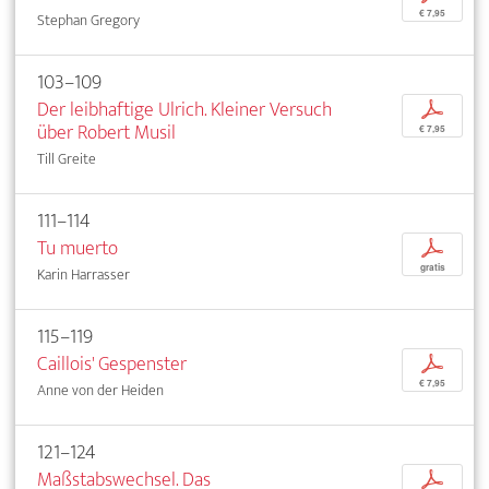
€ 7,95
Stephan Gregory
103–109
Der leibhaftige Ulrich. Kleiner Versuch
p
über Robert Musil
€ 7,95
Till Greite
111–114
Tu muerto
p
gratis
Karin Harrasser
115–119
Caillois' Gespenster
p
€ 7,95
Anne von der Heiden
121–124
Maßstabswechsel. Das
p