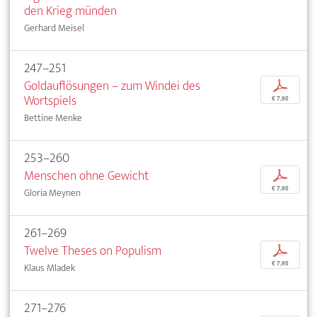
den Krieg münden
Gerhard Meisel
247–251
Goldauflösungen – zum Windei des
p
Wortspiels
€ 7,95
Bettine Menke
253–260
Menschen ohne Gewicht
p
€ 7,95
Gloria Meynen
261–269
Twelve Theses on Populism
p
€ 7,95
Klaus Mladek
271–276