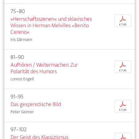
75–80
»Herrschaftsszenen« und sklavisches
p
Wissen in Herman Melvilles »Benito
€ 7,95
Cereno«
Iris Därmann
81–90
Aufhören / Weitermachen. Zur
p
Polarität des Humors
€ 7,95
Lorenz Engell
91–95
Das gespenstische Bild
p
€ 7,95
Peter Geimer
97–102
Der Geist des Klassizismus
p