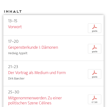
Inhalt
13–15
Vorwort
p
gratis
17–20
Gespensterkunde I: Dämonen
p
gratis
Hedwig Appelt
21–23
Der Vortrag als Medium und Form
p
gratis
Dirk Baecker
25–30
Mitgenommenwerden. Zu einer
p
politischen Szene Célines
€ 7,95