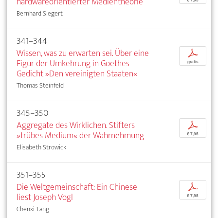
hardwareorientierter Medientheorie
€ 7,95
Bernhard Siegert
341–344
Wissen, was zu erwarten sei. Über eine
p
Figur der Umkehrung in Goethes
gratis
Gedicht »Den vereinigten Staaten«
Thomas Steinfeld
345–350
Aggregate des Wirklichen. Stifters
p
»trübes Medium« der Wahrnehmung
€ 7,95
Elisabeth Strowick
351–355
Die Weltgemeinschaft: Ein Chinese
p
liest Joseph Vogl
€ 7,95
Chenxi Tang