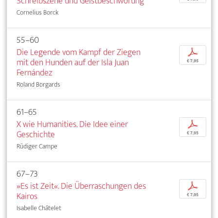
Schreibszene und Geistbeschwörung
Cornelius Borck
55–60
Die Legende vom Kampf der Ziegen
p
mit den Hunden auf der Isla Juan
€ 7,95
Fernández
Roland Borgards
61–65
X wie Humanities. Die Idee einer
p
Geschichte
€ 7,95
Rüdiger Campe
67–73
»Es ist Zeit«. Die Überraschungen des
p
Kairos
€ 7,95
Isabelle Châtelet