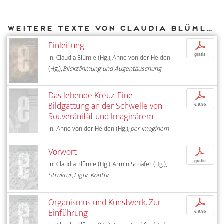
Weitere Texte von Claudia Blümle bei DIAPHANES
Einleitung
p
gratis
In: Claudia Blümle (Hg.), Anne von der Heiden
(Hg.),
Blickzähmung und Augentäuschung
Das lebende Kreuz. Eine
p
Bildgattung an der Schwelle von
€ 9,95
Souveränität und Imaginärem
In: Anne von der Heiden (Hg.),
per imaginem
Vorwort
p
gratis
In: Claudia Blümle (Hg.), Armin Schäfer (Hg.),
Struktur, Figur, Kontur
Organismus und Kunstwerk. Zur
p
Einführung
€ 9,95