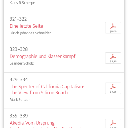
Klaus R. Scherpe
321–322
Eine letzte Seite
p
gratis
Ulrich Johannes Schneider
323–328
Demographie und Klassenkampf
p
€ 7,95
Leander Scholz
329–334
The Specter of California Capitalism:
p
The View from Silicon Beach
€ 7,95
Mark Seltzer
335–339
Akedia. Vom Ursprung
p