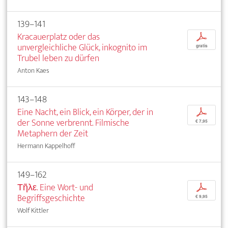
139–141
Kracauerplatz oder das
p
unvergleichliche Glück, inkognito im
gratis
Trubel leben zu dürfen
Anton Kaes
143–148
Eine Nacht, ein Blick, ein Körper, der in
p
der Sonne verbrennt. Filmische
€ 7,95
Metaphern der Zeit
Hermann Kappelhoff
149–162
Τῆλε. Eine Wort- und
p
Begriffsgeschichte
€ 9,95
Wolf Kittler