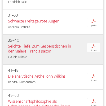
Friedrich Balke
31–33
Schwarze Freitage, rote Augen
p
gratis
Andreas Bernard
35–40
Seichte Tiefe. Zum Gespenstischen in
p
der Malerei Francis Bacon
€ 7,95
Claudia Blümle
41–48
Die analytische Arche John Wilkins'
p
€ 7,95
Hendrik Blumentrath
49–53
Wissenschaftsphilosophie als
p
€ 7,95