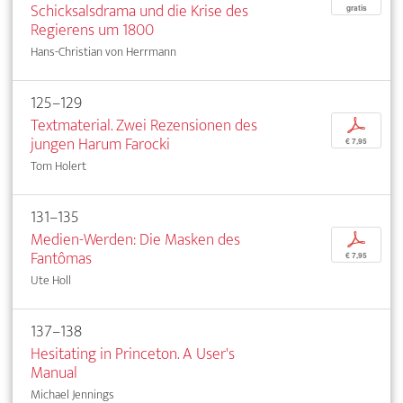
Schicksalsdrama und die Krise des
gratis
Regierens um 1800
Hans-Christian von Herrmann
125–129
Textmaterial. Zwei Rezensionen des
p
jungen Harum Farocki
€ 7,95
Tom Holert
131–135
Medien-Werden: Die Masken des
p
Fantômas
€ 7,95
Ute Holl
137–138
Hesitating in Princeton. A User's
Manual
Michael Jennings