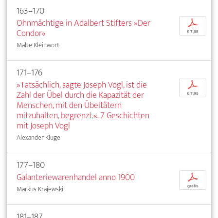
163–170
Ohnmächtige in Adalbert Stifters »Der
p
Condor«
€ 7,95
Malte Kleinwort
171–176
»Tatsächlich, sagte Joseph Vogl, ist die
p
Zahl der Übel durch die Kapazität der
€ 7,95
Menschen, mit den Übeltätern
mitzuhalten, begrenzt.«. 7 Geschichten
mit Joseph Vogl
Alexander Kluge
177–180
Galanteriewarenhandel anno 1900
p
gratis
Markus Krajewski
181–187