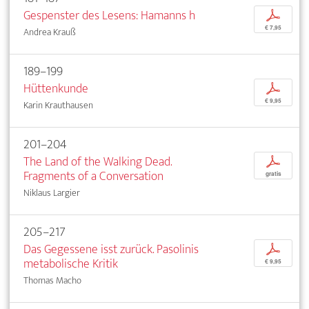
Gespenster des Lesens: Hamanns h
p
€ 7,95
Andrea Krauß
189–199
Hüttenkunde
p
€ 9,95
Karin Krauthausen
201–204
The Land of the Walking Dead.
p
Fragments of a Conversation
gratis
Niklaus Largier
205–217
Das Gegessene isst zurück. Pasolinis
p
metabolische Kritik
€ 9,95
Thomas Macho