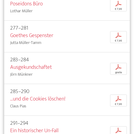
Poseidons Büro
p
€ 7,95
Lothar Müller
277–281
Goethes Gespenster
p
€ 7,95
Jutta Müller-Tamm
283–284
Ausgekundschaftet
p
gratis
Jörn Münkner
285–290
...und die Cookies löschen!
p
€ 7,95
Claus Pias
291–294
Ein historischer Un-Fall
p