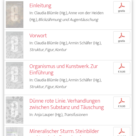
Einleitung
p
gratis
In: Claudia Blümle (Hg.), Anne von der Heiden
(Hg.),
Blickzähmung und Augentäuschung
Vorwort
p
gratis
In: Claudia Blümle (Hg.), Armin Schäfer (Hg.),
Struktur, Figur, Kontur
Organismus und Kunstwerk. Zur
p
Einführung
€ 9,95
In: Claudia Blümle (Hg.), Armin Schäfer (Hg.),
Struktur, Figur, Kontur
Dünne rote Linie. Verhandlungen
p
zwischen Substanz und Täuschung
€ 9,95
In: Anja Lauper (Hg.),
Transfusionen
Mineralischer Sturm. Steinbilder
p