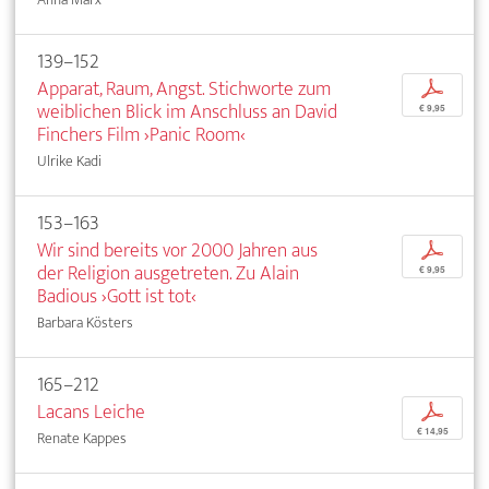
139–152
Apparat, Raum, Angst. Stichworte zum
p
weiblichen Blick im Anschluss an David
€ 9,95
Finchers Film ›Panic Room‹
Ulrike Kadi
153–163
Wir sind bereits vor 2000 Jahren aus
p
der Religion ausgetreten. Zu Alain
€ 9,95
Badious ›Gott ist tot‹
Barbara Kösters
165–212
Lacans Leiche
p
€ 14,95
Renate Kappes