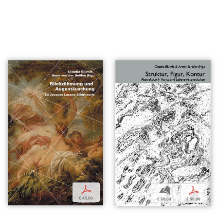
p
b
p
€ 45,00
€ 50,00
€ 50,00