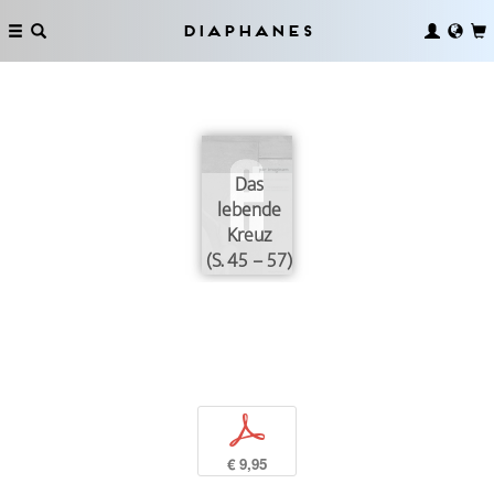
Diaphanes
Das
lebende
Kreuz
(S. 45 – 57)
p
€ 9,95