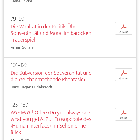
Beate Fricke
79–99
Die Wohltat in der Politik. Über
p
Souveränität und Moral im barocken
€ 14,95
Trauerspiel
Armin Schäfer
101–123
Die Subversion der Souveränität und
p
die ›zeichenmachende Phantasie‹
€ 14,95
Hans-Hagen Hildebrandt
125–137
WYSIWYG! Oder: ›Do you always see
p
what you get?‹. Zur Prosopopoie des
€ 9,95
›Human Interface‹ im Sehen ohne
Blick
Anna Marx