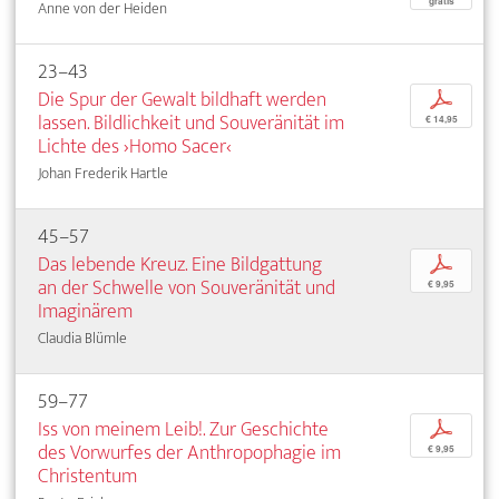
gratis
Anne von der Heiden
23–43
Die Spur der Gewalt bildhaft werden
p
lassen. Bildlichkeit und Souveränität im
€ 14,95
Lichte des ›Homo Sacer‹
Johan Frederik Hartle
45–57
Das lebende Kreuz. Eine Bildgattung
p
an der Schwelle von Souveränität und
€ 9,95
Imaginärem
Claudia Blümle
59–77
Iss von meinem Leib!. Zur Geschichte
p
des Vorwurfes der Anthropophagie im
€ 9,95
Christentum