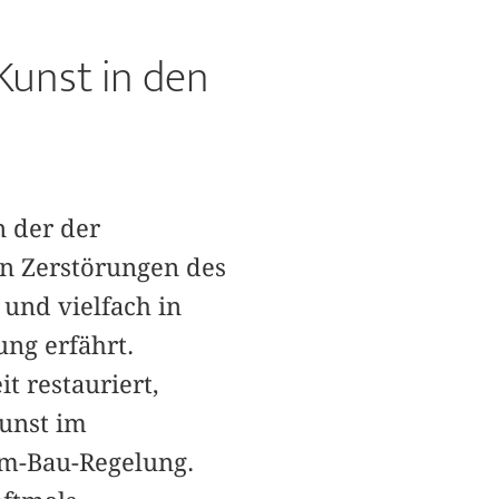
 Kunst in den
n der der
en Zerstörungen des
 und vielfach in
ng erfährt.
t restauriert,
Kunst im
am-Bau-Regelung.