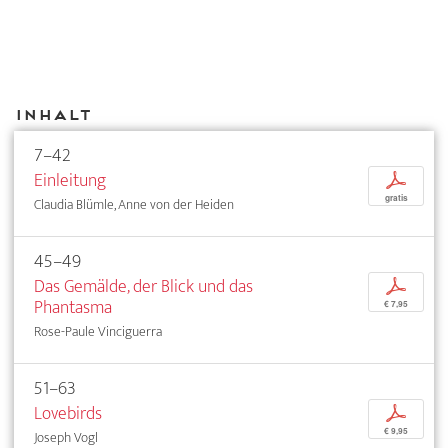
Inhalt
7–42
Einleitung
p
gratis
Claudia Blümle, Anne von der Heiden
45–49
Das Gemälde, der Blick und das
p
Phantasma
€ 7,95
Rose-Paule Vinciguerra
51–63
Lovebirds
p
€ 9,95
Joseph Vogl