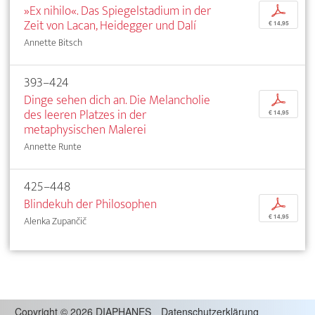
»Ex nihilo«. Das Spiegelstadium in der
p
Zeit von Lacan, Heidegger und Dalí
€ 14,95
Annette Bitsch
393–424
Dinge sehen dich an. Die Melancholie
p
des leeren Platzes in der
€ 14,95
metaphysischen Malerei
Annette Runte
425–448
Blindekuh der Philosophen
p
€ 14,95
Alenka Zupančič
Copyright
©
2026 DIAPHANES
Datenschutzerklärung