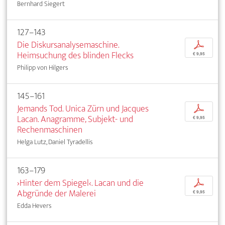
Bernhard Siegert
127–143
Die Diskursanalysemaschine.
p
Heimsuchung des blinden Flecks
€ 9,95
Philipp von Hilgers
145–161
Jemands Tod. Unica Zürn und Jacques
p
Lacan. Anagramme, Subjekt- und
€ 9,95
Rechenmaschinen
Helga Lutz, Daniel Tyradellis
163–179
›Hinter dem Spiegel‹. Lacan und die
p
Abgründe der Malerei
€ 9,95
Edda Hevers