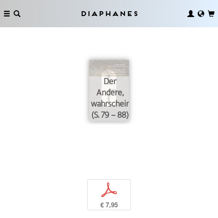
Diaphanes
Der
Andere,
wahrscheinlich
(S. 79 – 88)
p
€ 7,95