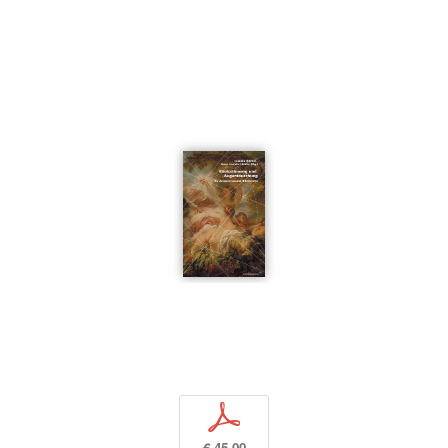
p
€ 45,00