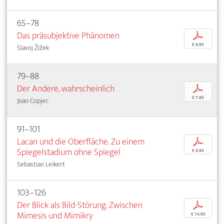
65–78
Das präsubjektive Phänomen
p
€ 9,95
Slavoj Žižek
79–88
Der Andere, wahrscheinlich
p
€ 7,95
Joan Copjec
91–101
Lacan und die Oberfläche. Zu einem
p
Spiegelstadium ohne Spiegel
€ 9,95
Sebastian Leikert
103–126
Der Blick als Bild-Störung. Zwischen
p
Mimesis und Mimikry
€ 14,95