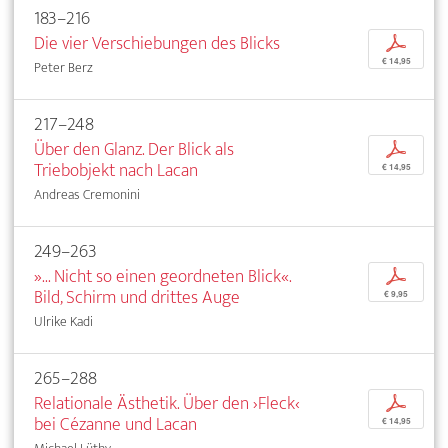
183–216
Die vier Verschiebungen des Blicks
p
€ 14,95
Peter Berz
217–248
Über den Glanz. Der Blick als
p
Triebobjekt nach Lacan
€ 14,95
Andreas Cremonini
249–263
»... Nicht so einen geordneten Blick«.
p
Bild, Schirm und drittes Auge
€ 9,95
Ulrike Kadi
265–288
Relationale Ästhetik. Über den ›Fleck‹
p
bei Cézanne und Lacan
€ 14,95