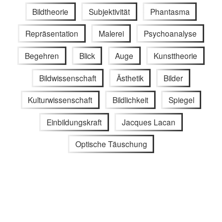
Bildtheorie
Subjektivität
Phantasma
Repräsentation
Malerei
Psychoanalyse
Begehren
Blick
Auge
Kunsttheorie
Bildwissenschaft
Ästhetik
Bilder
Kulturwissenschaft
Bildlichkeit
Spiegel
Einbildungskraft
Jacques Lacan
Optische Täuschung