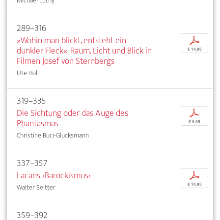
Michael Lüthy
289–316
»Wohin man blickt, entsteht ein
p
dunkler Fleck«. Raum, Licht und Blick in
€ 14,95
Filmen Josef von Sternbergs
Ute Holl
319–335
Die Sichtung oder das Auge des
p
Phantasmas
€ 9,95
Christine Buci-Glucksmann
337–357
Lacans ›Barockismus‹
p
€ 14,95
Walter Seitter
359–392