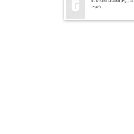
In: Michel Chaouli (Hg.), J
Praxis