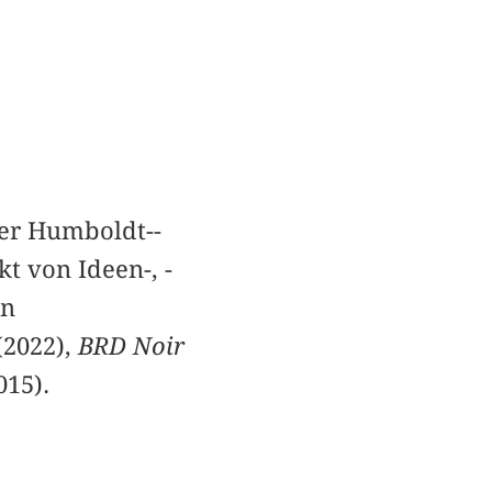
ner Humboldt-­
t von Ideen-, ­
en
(2022),
BRD Noir
015).