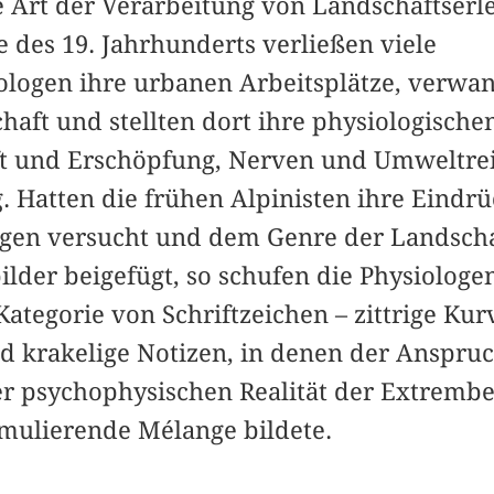
e Art der Verarbeitung von Landschaftserl
e des 19. Jahrhunderts verließen viele
logen ihre urbanen Arbeitsplätze, verwan
chaft und stellten dort ihre physiologisch
aft und Erschöpfung, Nerven und Umweltre
. Hatten die frühen Alpinisten ihre Eindr
igen versucht und dem Genre der Landsch
ilder beigefügt, so schufen die Physiologen
Kategorie von Schriftzeichen – zittrige Ku
 krakelige Notizen, in denen der Anspruc
r psychophysischen Realität der Extremb
imulierende Mélange bildete.