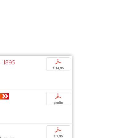
– 1895
p
€ 14,95
p
gratis
p
€ 7,95