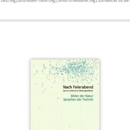
an Lietz (Hg.), Jutta Müller-Tamm (Hg.), Simon Schleusener (Hg.),
Stichwörter für die 