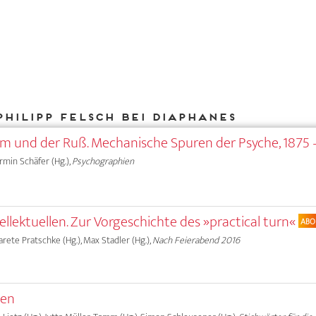
Philipp Felsch bei DIAPHANES
ärm und der Ruß. Mechanische Spuren der Psyche, 1875 
Armin Schäfer (Hg.),
Psychographien
tellektuellen. Zur Vorgeschichte des »practical turn«
ABO
garete Pratschke (Hg.), Max Stadler (Hg.),
Nach Feierabend 2016
hen