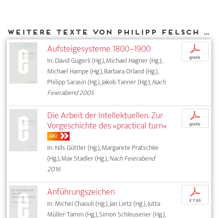
Weitere Texte von Philipp Felsch bei DIAPHANES
Aufsteigesysteme 1800–1900
p
gratis
In: David Gugerli (Hg.), Michael Hagner (Hg.),
Michael Hampe (Hg.), Barbara Orland (Hg.),
Philipp Sarasin (Hg.), Jakob Tanner (Hg.),
Nach
Feierabend 2005
Die Arbeit der Intellektuellen. Zur
p
Vorgeschichte des »practical turn«
gratis
ABO
In: Nils Güttler (Hg.), Margarete Pratschke
(Hg.), Max Stadler (Hg.),
Nach Feierabend
2016
Anführungszeichen
p
€ 7,95
In: Michel Chaouli (Hg.), Jan Lietz (Hg.), Jutta
Müller-Tamm (Hg.), Simon Schleusener (Hg.),