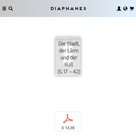
Diaphanes
Die Stadt,
der Lärm
und der
Ruß
(S. 17 – 42)
p
€ 14,95