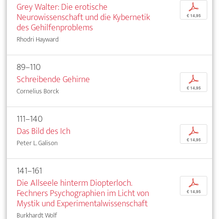
Grey Walter: Die erotische
p
Neurowissenschaft und die Kybernetik
€ 14,95
des Gehilfenproblems
Rhodri Hayward
89–110
Schreibende Gehirne
p
€ 14,95
Cornelius Borck
111–140
Das Bild des Ich
p
€ 14,95
Peter L. Galison
141–161
Die Allseele hinterm Diopterloch.
p
Fechners Psychographien im Licht von
€ 14,95
Mystik und Experimentalwissenschaft
Burkhardt Wolf