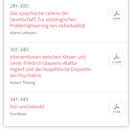
281–300
Das »psychische Leben« der
p
Gesellschaft. Zur soziologischen
€ 9,95
Problematisierung von Individualität
Maren Lehmann
301–340
Interventionen zwischen Körper und
p
Seele. Friedrich Glausers ›Matto‹
€ 14,95
regiert und das biopolitische Dispositiv
der Psychiatrie
Hubert Thüring
341–349
Frei und indirekt
p
€ 7,95
Eva Meyer