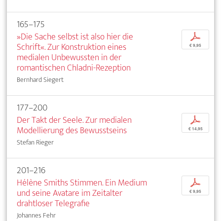
165–175
»Die Sache selbst ist also hier die
p
Schrift«. Zur Konstruktion eines
€ 9,95
medialen Unbewussten in der
romantischen Chladni-Rezeption
Bernhard Siegert
177–200
Der Takt der Seele. Zur medialen
p
Modellierung des Bewusstseins
€ 14,95
Stefan Rieger
201–216
Hélène Smiths Stimmen. Ein Medium
p
und seine Avatare im Zeitalter
€ 9,95
drahtloser Telegrafie
Johannes Fehr