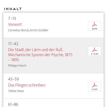
Inhalt
7–13
Vorwort
p
gratis
Cornelius Borck, Armin Schäfer
17–42
Die Stadt, der Lärm und der Ruß.
p
Mechanische Spuren der Psyche, 1875
€ 14,95
– 1895
Philipp Felsch
43–59
Das Fliegen schreiben
p
€ 9,95
Tobias Nanz
61–86