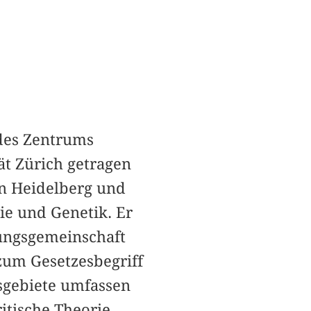
 des Zentrums
ät Zürich getragen
in Heidelberg und
e und Genetik. Er
ungsgemeinschaft
zum Gesetzesbegriff
tsgebiete umfassen
itische Theorie