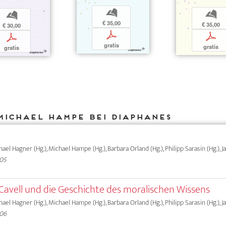
b
b
b
€ 35,00
€ 35,00
€ 30,00
p
p
p
gratis
gratis
gratis
Michael Hampe bei DIAPHANES
chael Hagner (Hg.), Michael Hampe (Hg.), Barbara Orland (Hg.), Philipp Sarasin (Hg.), 
005
y Cavell und die Geschichte des moralischen Wissens
chael Hagner (Hg.), Michael Hampe (Hg.), Barbara Orland (Hg.), Philipp Sarasin (Hg.), 
006