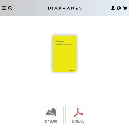
Diaphanes
b
p
€ 18,00
€ 18,00