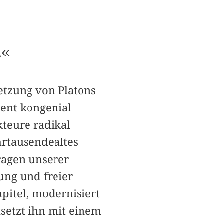
.«
etzung von Platons
alent kongenial
kteure radikal
hrtausendealtes
ragen unserer
ung und freier
apitel, modernisiert
setzt ihn mit einem