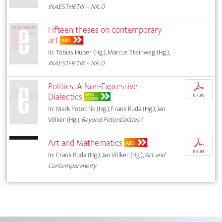
INAESTHETIK – NR. 0
Fifteen theses on contemporary
art
ABO
In: Tobias Huber (Hg.), Marcus Steinweg (Hg.),
INAESTHETIK – NR. 0
Politics: A Non-Expressive
p
Dialectics
OPEN
€ 7,95
ACCESS
In: Mark Potocnik (Hg.), Frank Ruda (Hg.), Jan
Völker (Hg.),
Beyond Potentialities?
Art and Mathematics
p
ABO
€ 9,95
In: Frank Ruda (Hg.), Jan Völker (Hg.),
Art and
Contemporaneity