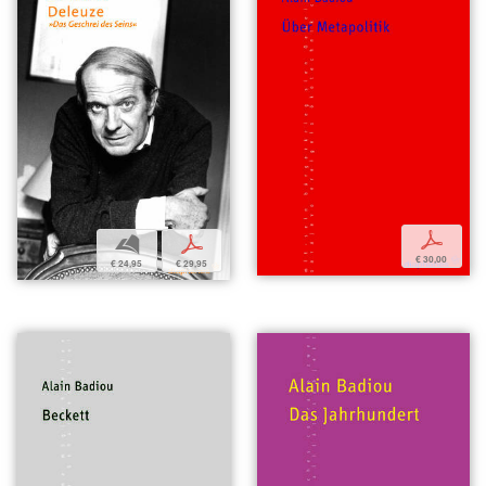
p
b
p
€ 30,00
€ 24,95
€ 29,95