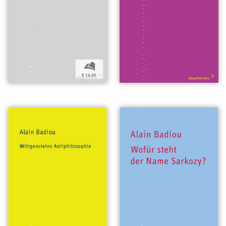
b
€ 14,95