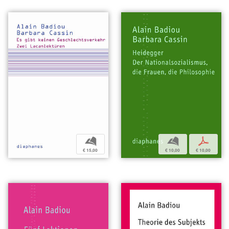
b
b
p
€ 15,00
€ 10,00
€ 10,00