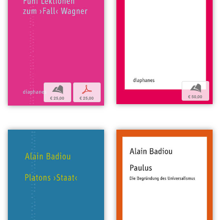
b
b
p
€ 50,00
€ 25,00
€ 25,00