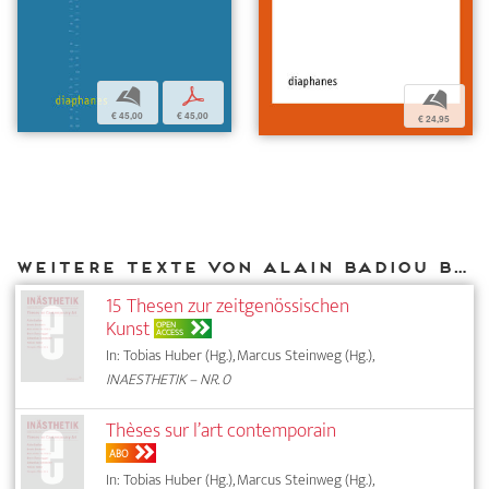
b
p
b
€ 45,00
€ 45,00
€ 24,95
Weitere Texte von Alain Badiou bei DIAPHANES
15 Thesen zur zeitgenössischen
Kunst
OPEN
ACCESS
In: Tobias Huber (Hg.), Marcus Steinweg (Hg.),
INAESTHETIK – NR. 0
Thèses sur l’art contemporain
ABO
In: Tobias Huber (Hg.), Marcus Steinweg (Hg.),