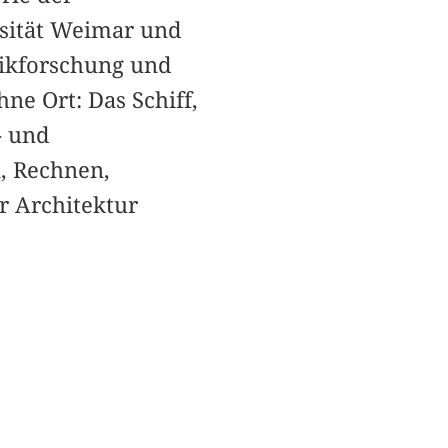
rsität Weimar und
hnikforschung und
e Ort: Das Schiff,
- und
, Rechnen,
r Architektur