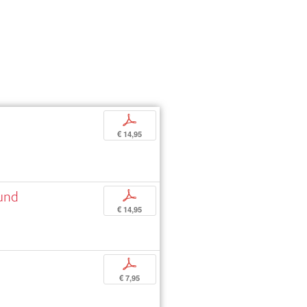
p
€ 14,95
 und
p
€ 14,95
p
€ 7,95