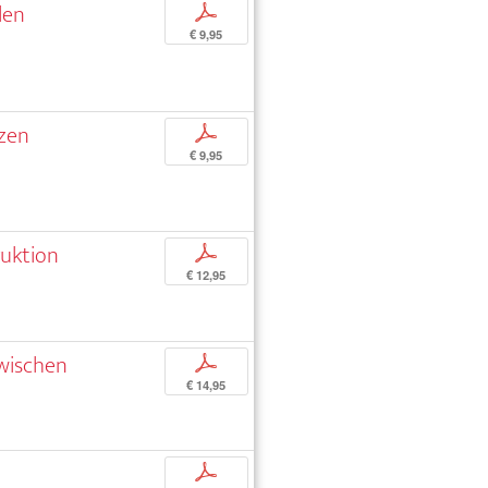
len
p
€ 9,95
nzen
p
€ 9,95
ruktion
p
€ 12,95
zwischen
p
€ 14,95
p