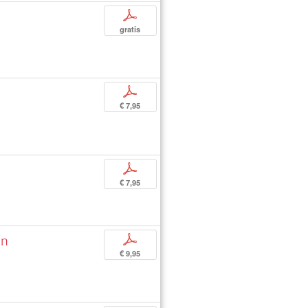
p
gratis
p
€ 7,95
p
€ 7,95
en
p
€ 9,95