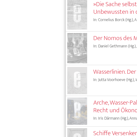
»Die Sache selbst
Unbewussten in 
In: Cornelius Borck (Hg.), 
Der Nomos des Me
In: Daniel Gethmann (Hg.),
Wasserlinien. De
In: Jutta Voorhoeve (Hg.),
Arche, Wasser-Pal
Recht und Ökon
In: Iris Därmann (Hg.), Ann
Schiffe Versenke