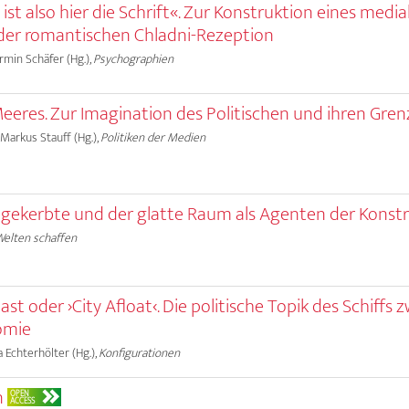
 ist also hier die Schrift«. Zur Konstruktion eines media
der romantischen Chladni-Rezeption
Armin Schäfer (Hg.),
Psychographien
eres. Zur Imagination des Politischen und ihren Gre
 Markus Stauff (Hg.),
Politiken der Medien
r gekerbte und der glatte Raum als Agenten der Konst
Welten schaffen
ast oder ›City Afloat‹. Die politische Topik des Schiffs 
omie
a Echterhölter (Hg.),
Konfigurationen
n
OPEN
ACCESS