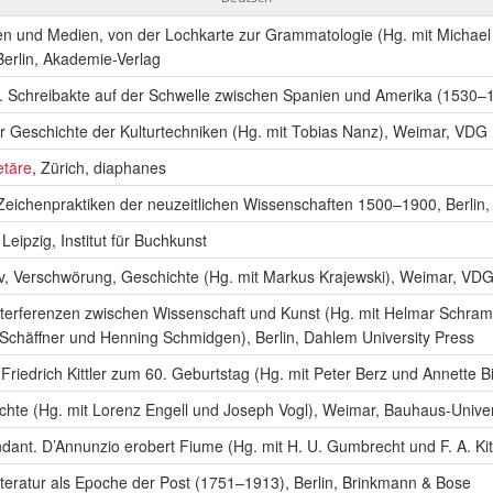
hen und Medien, von der Lochkarte zur Grammatologie (Hg. mit Michael
erlin, Akademie-Verlag
. Schreibakte auf der Schwelle zwischen Spanien und Amerika (1530–
r Geschichte der Kulturtechniken (Hg. mit Tobias Nanz), Weimar, VDG
etäre
, Zürich, diaphanes
 Zeichenpraktiken der neuzeitlichen Wissenschaften 1500–1900, Berlin
Leipzig, Institut für Buchkunst
, Verschwörung, Geschichte (Hg. mit Markus Krajewski), Weimar, VD
terferenzen zwischen Wissenschaft und Kunst (Hg. mit Helmar Schra
 Schäffner und Henning Schmidgen), Berlin, Dahlem University Press
r Friedrich Kittler zum 60. Geburtstag (Hg. mit Peter Berz und Annette 
chte (Hg. mit Lorenz Engell und Joseph Vogl), Weimar, Bauhaus-Unive
ant. D’Annunzio erobert Fiume (Hg. mit H. U. Gumbrecht und F. A. Kit
iteratur als Epoche der Post (1751–1913), Berlin, Brinkmann & Bose