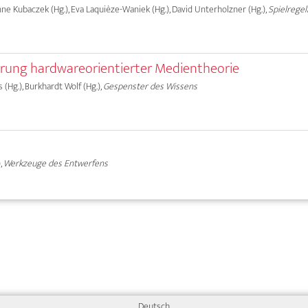
anne Kubaczek (Hg.), Eva Laquièze-Waniek (Hg.), David Unterholzner (Hg.),
Spielregel
prung hardwareorientierter Medientheorie
as (Hg.), Burkhardt Wolf (Hg.),
Gespenster des Wissens
,
Werkzeuge des Entwerfens
Deutsch