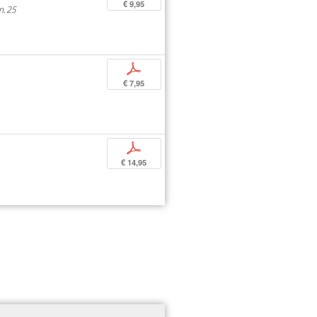
€ 9,95
n. 25
p
€ 7,95
p
€ 14,95