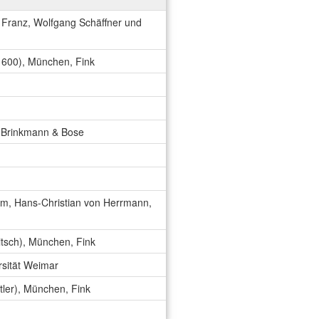
 Franz, Wolfgang Schäffner und
1600), München, Fink
, Brinkmann & Bose
G
mm, Hans-Christian von Herrmann,
Bitsch), München, Fink
rsität Weimar
tler), München, Fink