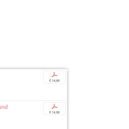
p
€ 14,95
 und
p
€ 14,95