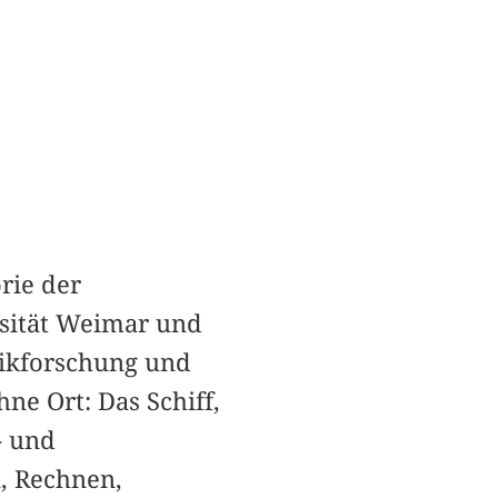
rie der
rsität Weimar und
hnikforschung und
e Ort: Das Schiff,
- und
, Rechnen,